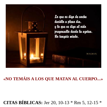
«NO TEMÁIS A LOS QUE MATAN AL CUERPO...»
CITAS BÍBLICAS:
Jer 20, 10-13 * Rm 5, 12-15 *