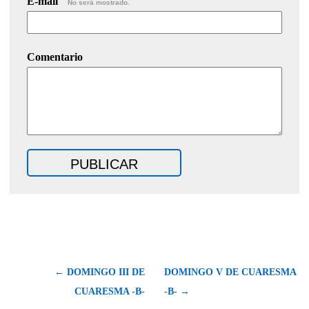
E-mail
No será mostrado.
Comentario
← DOMINGO III DE
DOMINGO V DE CUARESMA
CUARESMA -B-
-B- →