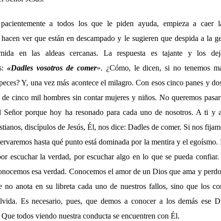
pacientemente a todos los que le piden ayuda, empieza a caer l
e hacen ver que están en descampado y le sugieren que despida a la g
ida en las aldeas cercanas. La respuesta es tajante y los dej
s:
«
Dadles vosotros de comer
». ¿Cómo, le dicen, si no tenemos m
peces? Y, una vez más acontece el milagro. Con esos cinco panes y do
de cinco mil hombres sin contar mujeres y niños. No queremos pasar 
el Señor porque hoy ha resonado para cada uno de nosotros. A ti y 
tianos, discípulos de Jesús, Él, nos dice: Dadles de comer. Si nos fija
ervaremos hasta qué punto está dominada por la mentira y el egoísmo. 
or escuchar la verdad, por escuchar algo en lo que se pueda confiar.
onocemos esa verdad. Conocemos el amor de un Dios que ama y perdon
no anota en su libreta cada uno de nuestros fallos, sino que los c
lvida. Es necesario, pues, que demos a conocer a los demás ese D
. Que todos viendo nuestra conducta se encuentren con Él.