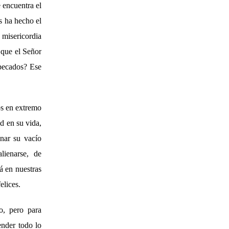
 encuentra el
s ha hecho el
 misericordia
 que el Señor
 pecados? Ese
s en extremo
ad en su vida,
nar su vacío
lienarse, de
á en nuestras
elices.
o, pero para
ender todo lo