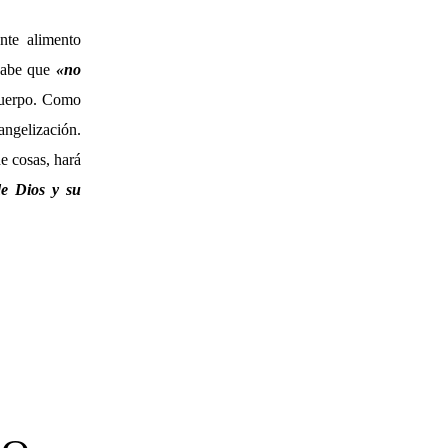
nte alimento
 sabe que
«
no
cuerpo. Como
angelización.
e cosas, hará
de Dios y su