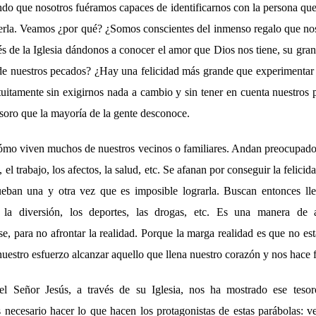
ndo que nosotros fuéramos capaces de identificarnos con la persona que
perla. Veamos ¿por qué? ¿Somos conscientes del inmenso regalo que no
és de la Iglesia dándonos a conocer el amor que Dios nos tiene, su gran
de nuestros pecados? ¿Hay una felicidad más grande que experimentar
uitamente sin exigirnos nada a cambio y sin tener en cuenta nuestros
esoro que la mayoría de la gente desconoce.
ómo viven muchos de nuestros vecinos o familiares. Andan preocupado
, el trabajo, los afectos, la salud, etc. Se afanan por conseguir la felicid
eban una y otra vez que es imposible lograrla. Buscan entonces lle
n la diversión, los deportes, las drogas, etc. Es una manera de a
e, para no afrontar la realidad. Porque la marga realidad es que no est
uestro esfuerzo alcanzar aquello que llena nuestro corazón y nos hace f
el Señor Jesús, a través de su Iglesia, nos ha mostrado ese tesor
s necesario hacer lo que hacen los protagonistas de estas parábolas: v