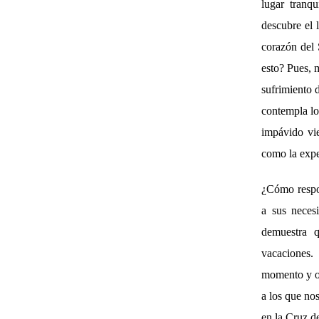
lugar tranq
descubre el 
corazón del
esto? Pues, 
sufrimiento d
contempla lo
impávido vie
como la expe
¿Cómo respon
a sus neces
demuestra q
vacaciones.
momento y oc
a los que no
en la Cruz d