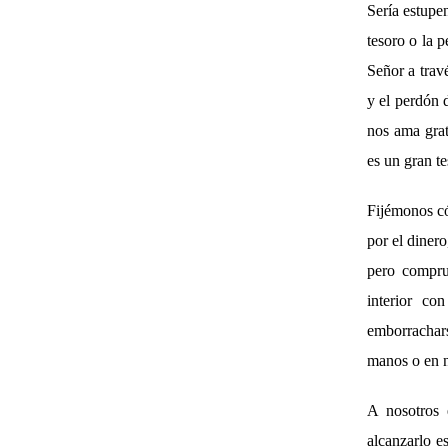
Sería estupe
tesoro o la 
Señor a trav
y el perdón 
nos ama grat
es un gran t
Fijémonos c
por el dinero
pero compru
interior co
emborrachars
manos o en n
A nosotros 
alcanzarlo e