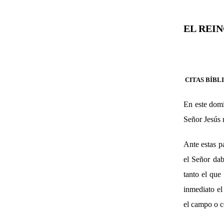
EL REIN
CITAS BÍBL
En este domi
Señor Jesús 
Ante estas p
el Señor dab
tanto el que
inmediato el
el campo o c