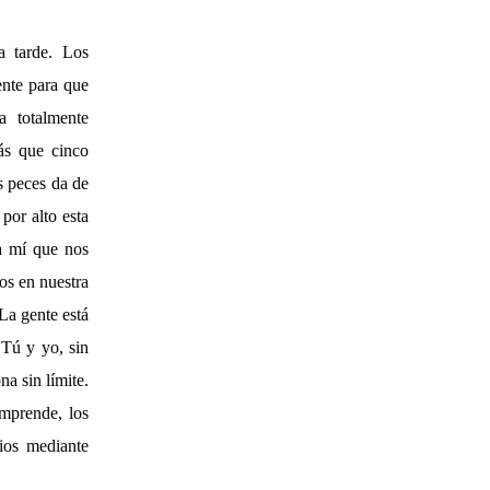
a tarde. Los
ente para que
a totalmente
ás que cinco
s peces da de
por alto esta
a mí que nos
mos en nuestra
La gente está
 Tú y yo, sin
a sin límite.
omprende, los
ios mediante