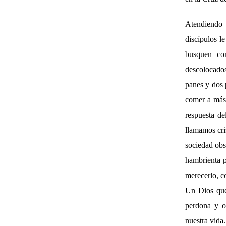
Atendiendo 
discípulos l
busquen com
descolocado
panes y dos 
comer a más 
respuesta d
llamamos cris
sociedad obs
hambrienta p
merecerlo, c
Un Dios que 
perdona y o
nuestra vida