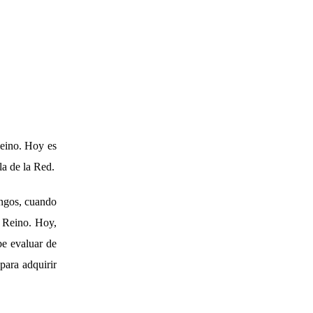
Reino. Hoy es
la de la Red.
ingos, cuando
l Reino. Hoy,
be evaluar de
para adquirir