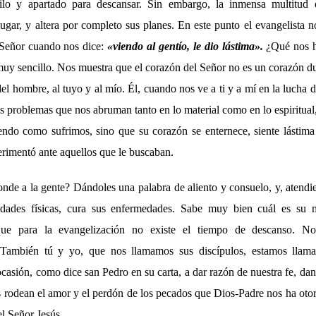
uilo y apartado para descansar. Sin embargo, la inmensa multitud 
lugar, y altera por completo sus planes. En este punto el evangelista n
 Señor cuando nos dice:
«
viendo al gentío, le dio lástima
»
.
¿Qué nos h
muy sencillo. Nos muestra que el corazón del Señor no es un corazón du
el hombre, al tuyo y al mío. Él, cuando nos ve a ti y a mí en la lucha 
s problemas que nos abruman tanto en lo material como en lo espiritual
ndo como sufrimos, sino que su corazón se enternece, siente lástima
rimentó ante aquellos que le buscaban.
de a la gente? Dándoles una palabra de aliento y consuelo, y, atend
idades físicas, cura sus enfermedades. Sabe muy bien cuál es su 
ue para la evangelización no existe el tiempo de descanso. No
 También tú y yo, que nos llamamos sus discípulos, estamos llam
asión, como dice san Pedro en su carta, a dar razón de nuestra fe, da
s rodean el amor y el perdón de los pecados que Dios-Padre nos ha oto
el Señor Jesús.