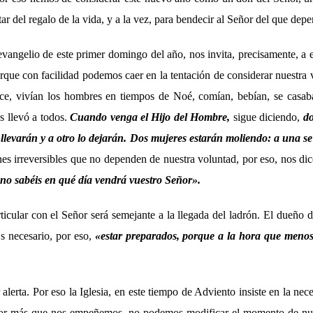
tar del regalo de la vida, y a la vez, para bendecir al Señor del que dep
evangelio de este primer domingo del año, nos invita, precisamente, a 
rque con facilidad podemos caer en la tentación de considerar nuestra 
dice, vivían los hombres en tiempos de Noé, comían, bebían, se casa
os llevó a todos.
Cuando venga el Hijo del Hombre,
sigue diciendo,
do
llevarán y a otro lo dejarán. Dos mujeres estarán moliendo: a una se 
es irreversibles que no dependen de nuestra voluntad, por eso, nos di
 no sabéis en qué día vendrá vuestro Señor
».
icular con el Señor será semejante a la llegada del ladrón. El dueño 
Es necesario, por eso,
«estar preparados, porque a la hora que menos 
alerta. Por eso la Iglesia, en este tiempo de Adviento insiste en la nec
 por más que nos empeñemos, no podemos modificar el momento de nue