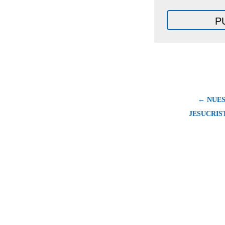
← NUE
JESUCRIS