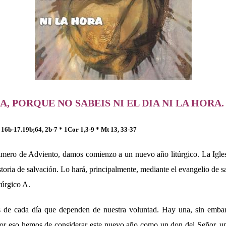
A, PORQUE NO SABEIS NI EL DIA NI LA HORA.
, 16b-17.19b;64, 2b-7 * 1Cor 1,3-9 * Mt 13, 33-37
mero de Adviento, damos comienzo a un nuevo año litúrgico. La Igles
historia de salvación. Lo hará, principalmente, mediante el evangelio de 
túrgico A.
 de cada día que dependen de nuestra voluntad. Hay una, sin embar
. Por eso hemos de considerar este nuevo año como un don del Señor, u