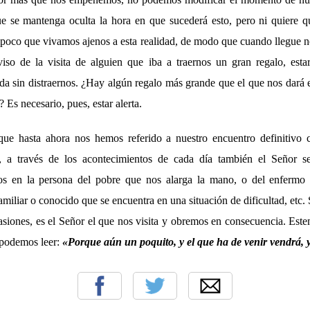
ue se mantenga oculta la hora en que sucederá esto, pero ni quiere 
mpoco que vivamos ajenos a esta realidad, de modo que cuando llegue n
iso de la visita de alguien que iba a traernos un gran regalo, est
ada sin distraernos. ¿Hay algún regalo más grande que el que nos dará 
? Es necesario, pues, estar alerta.
 que hasta ahora nos hemos referido a nuestro encuentro definitivo 
 a través de los acontecimientos de cada día también el Señor s
os en la persona del pobre que nos alarga la mano, o del enfermo
amiliar o conocido que se encuentra en una situación de dificultad, etc
asiones, es el Señor el que nos visita y obremos en consecuencia. Est
s podemos leer:
«Porque aún un poquito, y el que ha de venir vendrá, 