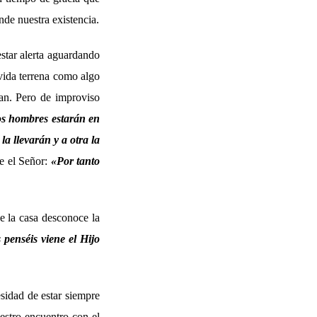
ende nuestra existencia.
estar alerta aguardando
vida terrena como algo
ban. Pero de improviso
s hombres estarán en
la llevarán y a otra la
ce el Señor:
«
Por tanto
de la casa desconoce la
penséis viene el Hijo
esidad de estar siempre
stro encuentro con el