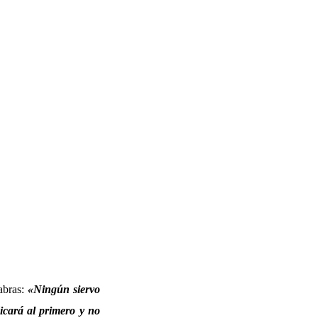
labras:
«Ningún siervo
icará al primero y no