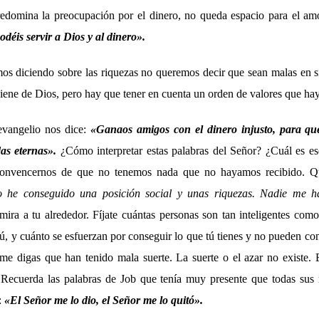
edomina la preocupación por el dinero, no queda espacio para el am
déis servir a Dios y al dinero».
os diciendo sobre las riquezas no queremos decir que sean malas en 
ene de Dios, pero hay que tener en cuenta un orden de valores que hay
evangelio nos dice:
«Ganaos amigos con el dinero injusto, para que
as eternas».
¿Cómo interpretar estas palabras del Señor? ¿Cuál es e
convencernos de que no tenemos nada que no hayamos recibido. Q
jo he conseguido una posición social y unas riquezas. Nadie me h
ira a tu alrededor. Fíjate cuántas personas son tan inteligentes como
ú, y cuánto se esfuerzan por conseguir lo que tú tienes y no pueden co
e digas que han tenido mala suerte. La suerte o el azar no existe. E
 Recuerda las palabras de Job que tenía muy presente que todas sus 
:
«El Señor me lo dio, el Señor me lo quitó».