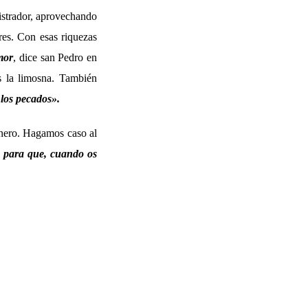
nistrador, aprovechando
res. Con esas riquezas
mor
, dice san Pedro en
s la limosna. También
los pecados».
inero. Hagamos caso al
, para que, cuando os