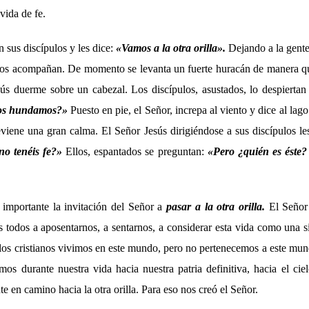
vida de fe.
n sus discípulos y les dice:
«
Vamos a la otra orilla
».
Dejando a la gente,
 los acompañan. De momento se levanta un fuerte huracán de manera qu
sús duerme sobre un cabezal. Los discípulos, asustados, lo despiertan
nos hundamos?»
Puesto en pie, el Señor, increpa al viento y dice al lag
eviene una gran calma. El Señor Jesús dirigiéndose a sus discípulos le
o tenéis fe?»
Ellos, espantados se preguntan:
«Pero ¿quién es éste? 
importante la invitación del Señor a
pasar a la otra orilla.
El Señor
 todos a aposentarnos, a sentarnos, a considerar esta vida como una si
los cristianos vivimos en este mundo, pero no pertenecemos a este m
os durante nuestra vida hacia nuestra patria definitiva, hacia el cie
 en camino hacia la otra orilla. Para eso nos creó el Señor.