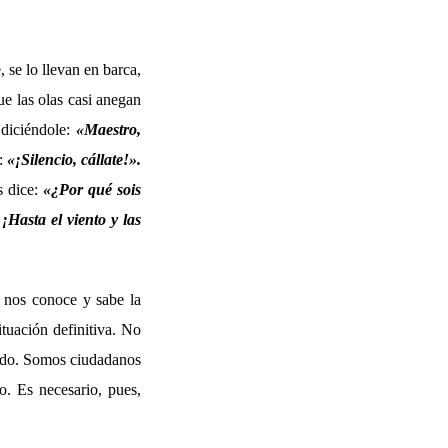
 se lo llevan en barca,
e las olas casi anegan
 diciéndole:
«Maestro,
o:
«¡Silencio, cállate!».
s dice:
«¿Por qué sois
¡Hasta el viento y las
 nos conoce y sabe la
tuación definitiva. No
undo. Somos ciudadanos
lo. Es necesario, pues,