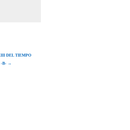
III DEL TIEMPO
-B- →