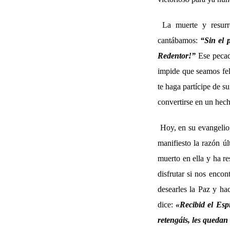
La muerte y resurr
cantábamos:
“Sin el p
Redentor!”
Ese pecado
impide que seamos feli
te haga partícipe de s
convertirse en un hech
Hoy, en su evangelio,
manifiesto la razón ú
muerto en ella y ha re
disfrutar si nos enco
desearles la Paz y ha
dice:
«Recibid el Esp
retengáis, les quedan