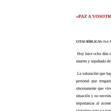
«PAZ A VOSOT
CITAS BÍBLICAS:
Hch 4
Hoy hace ocho días ce
muerto y sepultado des
La valoración que hag
personal que tengam
sinceramente que viv
situación y no necesi
importancia al aconte
victorioso para ya nun