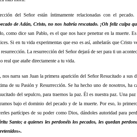
ección del Señor están íntimamente relacionadas con el pecado
ecado de Adán, Cristo, no nos habría rescatado. ¡Oh feliz culpa q
, como dice san Pablo, es el que nos hace penetrar en la muerte. Es 
ces. Si en tu vida experimentas que eso es así, anhelarás que Cristo 
u resurrección. La resurrección del Señor dejará de ser para ti un acontec
o real que atañe directamente a tu vida.
 nos narra san Juan la primera aparición del Señor Resucitado a sus d
ltima de su Pasión y Resurrección. Se ha hecho uno de nosotros, ha c
sucitado del sepulcro, para traernos la paz. Él es nuestra paz. Una p
ntramos bajo el dominio del pecado y de la muerte. Por eso, lo primer
cerles partícipes de su poder como Dios, dándoles autoridad para per
íritu Santo; a quienes les perdonéis los pecados, les quedan perdon
 retenidos».