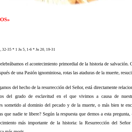
ROS»
, 32-35 * 1 Jn 5, 1-6 * Jn 20, 19-31
lebrábamos el acontecimiento primordial de la historia de salvación. C
pués de una Pasión ignominiosa, rotas las ataduras de la muerte, resuci
amos del hecho de la resurrección del Señor, está directamente relacio
os del grado de esclavitud en el que vivimos a causa de nuestr
es sometido al dominio del pecado y de la muerte, o más bien te en
tas que nadie te libere? Según la respuesta que demos a esta pregunt
cimiento más importante de la historia: la Resurrección del Señor 
ca más morir.