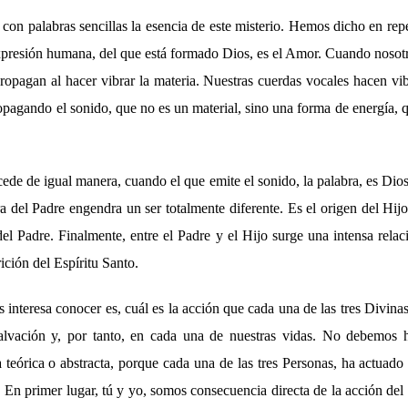
 con palabras sencillas la esencia de este misterio. Hemos dicho en rep
xpresión humana, del que está formado Dios, es el Amor. Cuando noso
opagan al hacer vibrar la materia. Nuestras cuerdas vocales hacen vib
opagando el sonido, que no es un material, sino una forma de energía,
de de igual manera, cuando el que emite el sonido, la palabra, es Dios.
a del Padre engendra un ser totalmente diferente. Es el origen del Hi
del Padre. Finalmente, entre el Padre y el Hijo surge una intensa rela
ición del Espíritu Santo.
 interesa conocer es, cuál es la acción que cada una de las tres Divina
salvación y, por tanto, en cada una de nuestras vidas. No debemos 
 teórica o abstracta, porque cada una de las tres Personas, ha actuado
. En primer lugar, tú y yo, somos consecuencia directa de la acción de