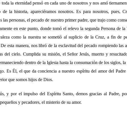
 toda la eternidad pensó en cada uno de nosotros y nos amó tiernamen
e la historia, apareciéramos nosotros. Es para nosotros, pues, Cre
 las personas, el pecado de nuestro primer padre, que trajo como conse
samente en este punto, donde tomó el relevo la segunda Persona de la T
aleza como la nuestra se sometió al suplicio de la Cruz, a fin de p
. De esta manera, nos libró de la esclavitud del pecado rompiendo las 
as del cielo. Cumplida su misión, el Señor Jesús, muerto y resucitado,
rmaneciendo dentro de la Iglesia hasta la consumación de los siglos, la s
go. Es Él, el que da conciencia a nuestro espíritu del amor del Padre 
terior que somos hijos de Dios.
ús, y por el impulso del Espíritu Santo, demos gracias al Padre, po
 pequeños y pecadores, el misterio de su amor.