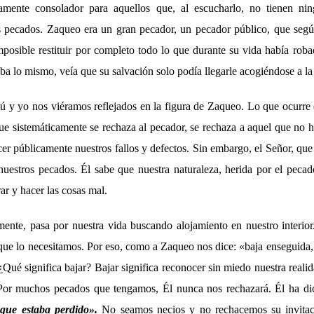
tamente consolador para aquellos que, al escucharlo, no tienen ni
 pecados. Zaqueo era un gran pecador, un pecador público, que segú
mposible restituir por completo todo lo que durante su vida había rob
a lo mismo, veía que su salvación solo podía llegarle acogiéndose a la 
tú y yo nos viéramos reflejados en la figura de Zaqueo. Lo que ocurre
ue sistemáticamente se rechaza al pecador, se rechaza a aquel que no h
cer públicamente nuestros fallos y defectos. Sin embargo, el Señor, q
nuestros pecados. Él sabe que nuestra naturaleza, herida por el peca
ar y hacer las cosas mal.
mente, pasa por nuestra vida buscando alojamiento en nuestro interio
que lo necesitamos. Por eso, como a Zaqueo nos dice: «baja enseguida
¿Qué significa bajar? Bajar significa reconocer sin miedo nuestra reali
. Por muchos pecados que tengamos, Él nunca nos rechazará. Él ha d
 que estaba perdido».
No seamos necios y no rechacemos su invitac