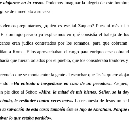
 alojarme en tu casa».
Podemos imaginar la alegría de este hombre,
igirse de inmediato a su casa.
podemos preguntarnos, ¿quién es ese tal Zaqueo? Pues ni más ni 
 El domingo pasado ya explicamos en qué consistía el trabajo de lo
icanos eran judíos contratados por los romanos, para que cobraran
itían a Roma. Ellos aprovechaban el cargo para enriquecerse cobrand
 hacía que fueran odiados por el pueblo, que los consideraba traidores y
evuelo que se monta entre la gente al escuchar que Jesús quiere aloja
iendo:
«Ha entrado a hospedarse en casa de un pecador».
Zaqueo, 
en pie dice al Señor:
«Mira, la mitad de mis bienes, Señor, se la doy
hado, le restituiré cuatro veces más».
La respuesta de Jesús no se 
 la salvación de esta casa; también éste es hijo de Abraham. Porque
alvar lo que estaba perdido».