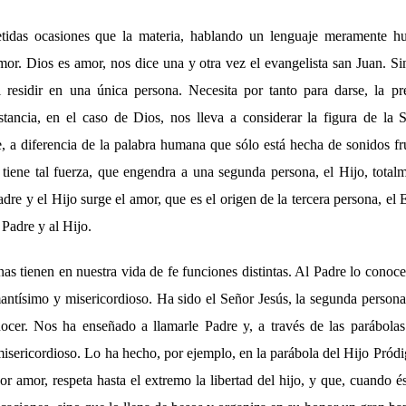
idas ocasiones que la materia, hablando un lenguaje meramente h
mor. Dios es amor, nos dice una y otra vez el evangelista san Juan. S
i residir en una única persona. Necesita por tanto para darse, la p
stancia, en el caso de Dios, nos lleva a considerar la figura de la 
, a diferencia de la palabra humana que sólo está hecha de sonidos fru
d, tiene tal fuerza, que engendra a una segunda persona, el Hijo, totalm
adre y el Hijo surge el amor, que es el origen de la tercera persona, el 
 Padre y al Hijo.
nas tienen en nuestra vida de fe funciones distintas. Al Padre lo con
ntísimo y misericordioso. Ha sido el Señor Jesús, la segunda persona 
ocer. Nos ha enseñado a llamarle Padre y, a través de las parábolas
isericordioso. Lo ha hecho, por ejemplo, en la parábola del Hijo Pród
 amor, respeta hasta el extremo la libertad del hijo, y que, cuando é