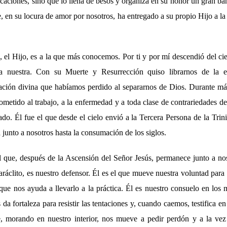
icaciones, sino que lo llena de besos y organiza en su honor un gran b
, en su locura de amor por nosotros, ha entregado a su propio Hijo a la
el Hijo, es a la que más conocemos. Por ti y por mí descendió del cie
a nuestra. Con su Muerte y Resurrección quiso librarnos de la es
iación divina que habíamos perdido al separarnos de Dios. Durante más
metido al trabajo, a la enfermedad y a toda clase de contrariedades de
do. Él fue el que desde el cielo envió a la Tercera Persona de la Trini
junto a nosotros hasta la consumación de los siglos.
l que, después de la Ascensión del Señor Jesús, permanece junto a nos
paráclito, es nuestro defensor. Él es el que mueve nuestra voluntad par
 que nos ayuda a llevarlo a la práctica. Él es nuestro consuelo en los
 da fortaleza para resistir las tentaciones y, cuando caemos, testifica e
e, morando en nuestro interior, nos mueve a pedir perdón y a la vez