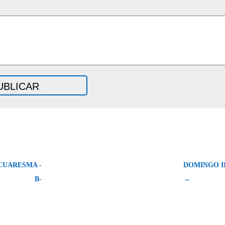
CUARESMA -
DOMINGO II
B-
→