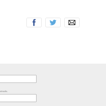
strado.