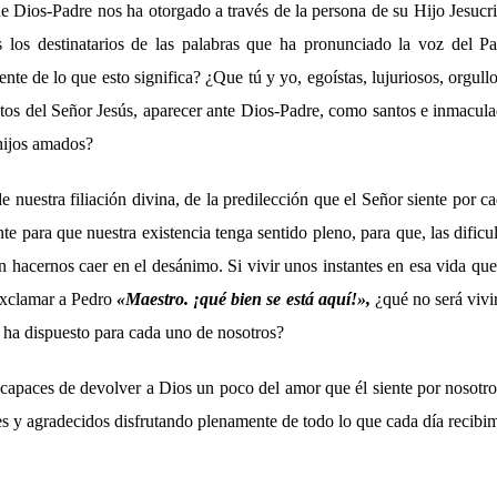
ue Dios-Padre nos ha otorgado a través de la persona de su Hijo Jesucr
s los destinatarios de las palabras que ha pronunciado la voz del P
nte de lo que esto significa? ¿Que tú y yo, egoístas, lujuriosos, orgullo
tos del Señor Jesús, aparecer ante Dios-Padre, como santos e inmacula
hijos amados?
e nuestra filiación divina, de la predilección que el Señor siente por c
te para que nuestra existencia tenga sentido pleno, para que, las dificu
n hacernos caer en el desánimo. Si vivir unos instantes en esa vida qu
 exclamar a Pedro
«
Maestro. ¡qué bien se está aquí!
»,
¿qué no será vivi
 ha dispuesto para cada uno de nosotros?
capaces de devolver a Dios un poco del amor que él siente por nosotros
ces y agradecidos disfrutando plenamente de todo lo que cada día recib