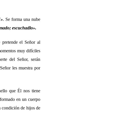
!
»
. Se forma una nube
amado; escuchadlo
»
.
 pretende el Señor al
 momentos muy difíciles
rte del Señor, serán
 Señor les muestra por
uello que Él nos tiene
nsformado en un cuerpo
a condición de hijos de