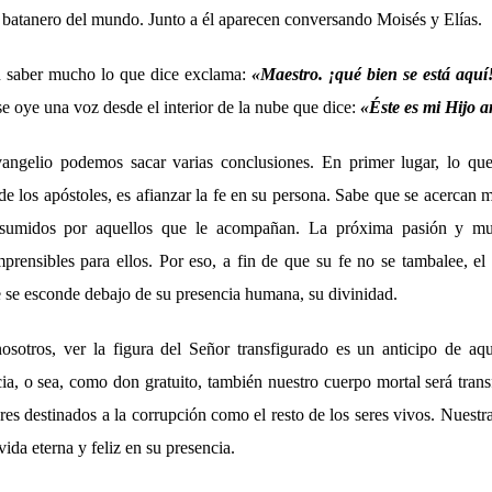
 batanero del mundo. Junto a él aparecen conversando Moisés y Elías.
n saber mucho lo que dice exclama:
«
Maestro. ¡qué bien se está aquí
 se oye una voz desde el interior de la nube que dice:
«
Éste es mi Hijo 
vangelio podemos sacar varias conclusiones. En primer lugar, lo que
 de los apóstoles, es afianzar la fe en su persona. Sabe que se acercan
sumidos por aquellos que le acompañan. La próxima pasión y mue
prensibles para ellos. Por eso, a fin de que su fe no se tambalee, el
se esconde debajo de su presencia humana, su divinidad.
nosotros, ver la figura del Señor transfigurado es un anticipo de aq
cia, o sea, como don gratuito, también nuestro cuerpo mortal será tra
es destinados a la corrupción como el resto de los seres vivos. Nuestr
ida eterna y feliz en su presencia.