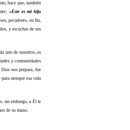
isto, hace que, también
adre:
«
Éste es mi hijo
sos, pecadores, en fin,
dos, y escuchar de sus
ada uno de nosotros, es
ltades y contrariedades
e Dios nos prepara, fue
r para siempre esa vida
, sin embargo, a Él le
imos de su mano.