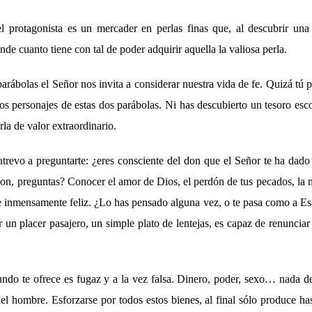
 protagonista es un mercader en perlas finas que, al descubrir una
nde cuanto tiene con tal de poder adquirir aquella la valiosa perla.
parábolas el Señor nos invita a considerar nuestra vida de fe. Quizá tú 
os personajes de estas dos parábolas. Ni has descubierto un tesoro esc
la de valor extraordinario.
trevo a preguntarte: ¿eres consciente del don que el Señor te ha dado 
n, preguntas? Conocer el amor de Dios, el perdón de tus pecados, la m
 e inmensamente feliz. ¿Lo has pensado alguna vez, o te pasa como a E
r un placer pasajero, un simple plato de lentejas, es capaz de renunciar
undo te ofrece es fugaz y a la vez falsa. Dinero, poder, sexo… nada de
l hombre. Esforzarse por todos estos bienes, al final sólo produce ha