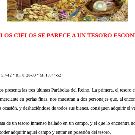
 LOS CIELOS SE PARECE A UN TESORO ESCON
 5.7-12 * Rm 8, 28-30 * Mt 13, 44-52
s presenta las tres últimas Parábolas del Reino. La primera, el tesoro
merciante en perlas finas, nos muestran a dos personajes que, al enco
la ocasión, y deshaciéndose de todos sus bienes, consiguen adquirir el va
rata de un tesoro inmenso hallado en un campo, y el que lo encuentra 
 poder adquirir aquel campo y entrar en posesión del tesoro.