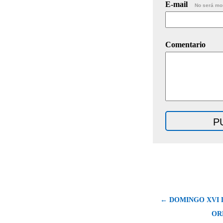
E-mail
No será mo
Comentario
← DOMINGO XVI 
OR