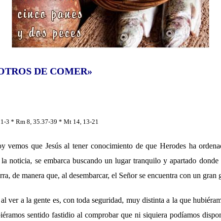
OTROS DE COMER»
, 1-3 * Rm 8, 35.37-39 * Mt 14, 13-21
oy vemos que Jesús al tener conocimiento de que Herodes ha ordenad
r la noticia, se embarca buscando un lugar tranquilo y apartado donde 
ierra, de manera que, al desembarcar, el Señor se encuentra con un gran g
al ver a la gente es, con toda seguridad, muy distinta a la que hubiéra
biéramos sentido fastidio al comprobar que ni siquiera podíamos dis