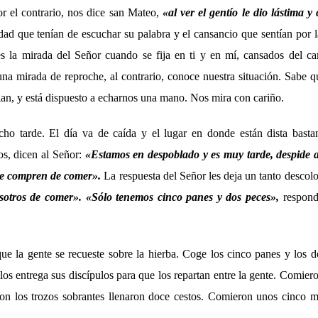
or el contrario, nos dice san Mateo,
«al ver el gentío le dio lástima 
ad que tenían de escuchar su palabra y el cansancio que sentían por 
s la mirada del Señor cuando se fija en ti y en mí, cansados del c
na mirada de reproche, al contrario, conoce nuestra situación. Sabe q
ian, y está dispuesto a echarnos una mano. Nos mira con cariño.
cho tarde. El día va de caída y el lugar en donde están dista basta
os, dicen al Señor:
«Estamos en despoblado y es muy tarde, despide a
 se compren de comer».
La respuesta del Señor les deja un tanto descol
sotros de comer». «Sólo tenemos cinco panes y dos peces»,
respond
ue la gente se recueste sobre la hierba. Coge los cinco panes y los d
 los entrega sus discípulos para que los repartan entre la gente. Comiero
con los trozos sobrantes llenaron doce cestos. Comieron unos cinco m