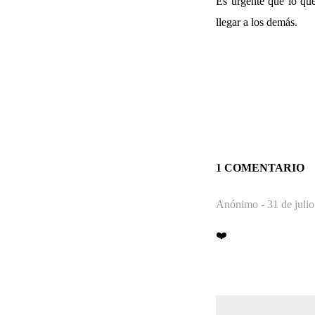
Es urgente que lo qu
llegar a los demás.
1 COMENTARIO
Anónimo -
31 de juli
❤️