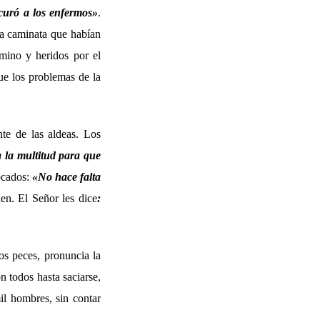
y curó a los enfermos»
.
la caminata que habían
amino y heridos por el
ue los problemas de la
nte de las aldeas. Los
 la multitud para que
ocados:
«No hace falta
en. El Señor les dice
:
os peces, pronuncia la
n todos hasta saciarse,
il hombres, sin contar