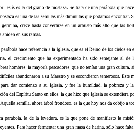
r Jesús es la del grano de mostaza. Se trata de una parábola que hace 
e mostaza es una de las semillas más diminutas que podamos encontrar. 
 y germina, crece hasta convertirse en un arbusto más alto que las hor
s aniden en sus ramas.
arábola hace referencia a la Iglesia, que es el Reino de los cielos en
oria, el crecimiento que ha experimentado ha sido semejante al de 
es hombres, la mayoría pescadores, que no tenían una gran cultura, sin
ifíciles abandonaron a su Maestro y se escondieron temerosos. Este 
 para dar comienzo a su Iglesia, y fue la humildad, la pobreza y la
ción del Espíritu Santo en ellos, la que hizo que Iglesia se extendiera
Aquella semilla, ahora árbol frondoso, es la que hoy nos da cobijo a to
ra parábola, la de la levadura, es la que pone de manifiesto la mis
reyentes. Para hacer fermentar una gran masa de harina, sólo hace falt