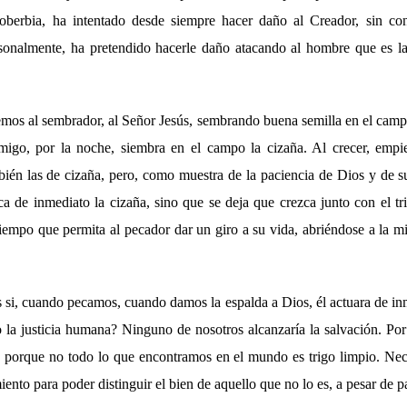
oberbia, ha intentado desde siempre hacer daño al Creador, sin con
sonalmente, ha pretendido hacerle daño atacando al hombre que es la 
emos al sembrador, al Señor Jesús, sembrando buena semilla en el ca
igo, por la noche, siembra en el campo la cizaña. Al crecer, empiez
mbién las de cizaña, pero, como muestra de la paciencia de Dios y de s
a de inmediato la cizaña, sino que se deja que crezca junto con el tr
iempo que permita al pecador dar un giro a su vida, abriéndose a la m
s si, cuando pecamos, cuando damos la espalda a Dios, él actuara de i
 la justicia humana? Ninguno de nosotros alcanzaría la salvación. Por 
 porque no todo lo que encontramos en el mundo es trigo limpio. Ne
ento para poder distinguir el bien de aquello que no lo es, a pesar de p