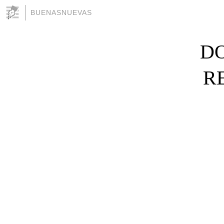
BUENASNUEVAS
DO
R