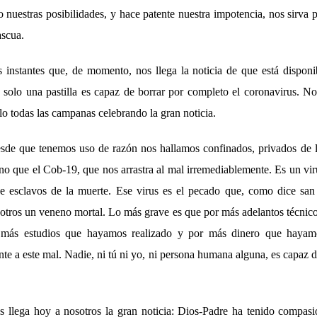
nuestras posibilidades, y hace patente nuestra impotencia, nos sirva 
ascua.
instantes que, de momento, nos llega la noticia de que está disponi
olo una pastilla es capaz de borrar por completo el coronavirus. No
o todas las campanas celebrando la gran noticia.
esde que tenemos uso de razón nos hallamos confinados, privados de l
o que el Cob-19, que nos arrastra al mal irremediablemente. Es un vir
e esclavos de la muerte. Ese virus es el pecado que, como dice san
sotros un veneno mortal. Lo más grave es que por más adelantos técni
r más estudios que hayamos realizado y por más dinero que haya
nte a este mal. Nadie, ni tú ni yo, ni persona humana alguna, es capaz de
as llega hoy a nosotros la gran noticia: Dios-Padre ha tenido compasi