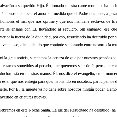
salvación a su querido Hijo. Él, tomado nuestra carne mortal se ha hec
 dándonos a conocer el amor sin medida que el Padre nos tiene, a pesa
hombros el mal que nos oprime y que nos mantiene esclavos de la 
rte se ensañe con Él, llevándolo al sepulcro. Sin embargo, ese cu
interior la fuerza de la divinidad, por eso, resucitando ha destruido por
ón venenoso, e impidiendo que continúe sembrando entre nosotros la mu
 mí la gran noticia, si tenemos la certeza de que por nuestros pecados vi
 estamos sometidos al pecado, que queremos salir de él pero que con
solución está en nuestras manos. Él, nos dice el evangelio, en el mome
tu es el que nos entrega para que, habitando en nosotros, participemos 
uerte. Por Él, la muerte ya no tiene sobre nosotros ningún poder. Hemo
vertido en criaturas nuevas.
elebramos en esta Noche Santa. La luz del Resucitado ha destruido, ha 