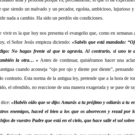
e que siendo un malvado y un pecador, egoísta, ambicioso, lujurioso y 
irle nada a cambio. Ha sido un perdón sin condiciones.
e vivir es la que hoy nos presenta el evangelio que, como en semanas a
y, el Señor Jesús empieza diciendo:
«Sabéis que está mandado: “Ojo
digo: No hagas frente al que te agravia. Al contrario, si uno te a
 también la otra… »
Antes de continuar, quisiéramos hacer una aclar
antigua cuando aconseja “ojo por ojo y diente por diente”, pensando
o contrario. Esta norma de la antigua ley, pretende que a la hora de to
ido, el ofendido, no reaccione de una manera exagerada y se pase de ra
 dice:
«Habéis oído que se dijo: Amarás a tu prójimo y odiarás a tu 
tros enemigos, haced el bien a los que os aborrecen y rezad por l
 hijos de vuestro Padre que está en el cielo, que hace salir el sol so