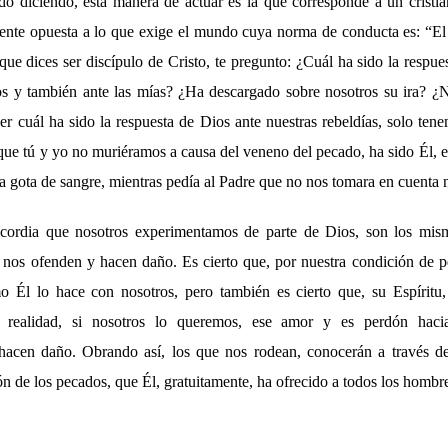
diciendo, esta manera de actuar es la que corresponde a un cristi
ente opuesta a lo que exige el mundo cuya norma de conducta es: “El 
que dices ser discípulo de Cristo, te pregunto: ¿Cuál ha sido la respu
os y también ante las mías? ¿Ha descargado sobre nosotros su ira? 
r cuál ha sido la respuesta de Dios ante nuestras rebeldías, solo ten
que tú y yo no muriéramos a causa del veneno del pecado, ha sido Él, 
ma gota de sangre, mientras pedía al Padre que no nos tomara en cuenta 
icordia que nosotros experimentamos de parte de Dios, son los mis
 nos ofenden y hacen daño. Es cierto que, por nuestra condición de 
 Él lo hace con nosotros, pero también es cierto que, su Espíritu,
er realidad, si nosotros lo queremos, ese amor y es perdón haci
hacen daño. Obrando así, los que nos rodean, conocerán a través de 
ón de los pecados, que Él, gratuitamente, ha ofrecido a todos los hombr