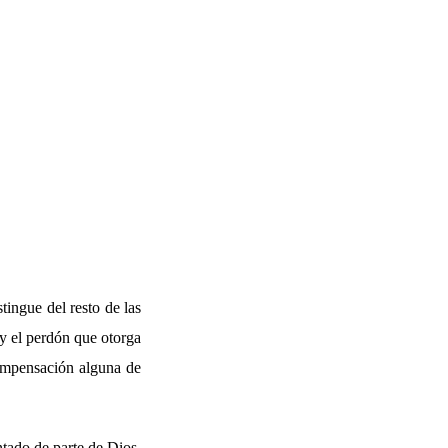
stingue del resto de las
 y el perdón que otorga
compensación alguna de
ntado de parte de Dios.