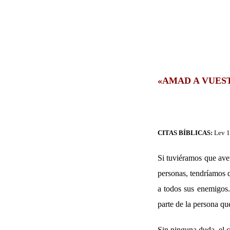
«AMAD A VUEST
CITAS BÍBLICAS:
Lev
1
Si tuviéramos que averi
personas, tendríamos q
a todos sus enemigos.
parte de la persona qu
Sin ninguna duda, el c