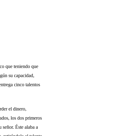
ico que teniendo que
egún su capacidad,
ntrega cinco talentos
der el dinero,
eados, los dos primeros
u señor. Éste alaba a