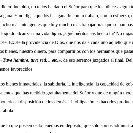
 dinero incluido, no te los ha dado el Señor para que los utilices según 
la gana. Y no digas que los has ganado con tu trabajo, con tu esfuerzo, c
ucho más inteligentes que tú y mucho más trabajadoras que se han pas
 logrado alcanzar una vida digna. ¿Qué méritos has hecho tú? No digas
xiste. Existe la providencia de Dios, que nos da a cada uno aquello que
os bienes, nuestro dinero, para compartirlos con los hermanos que pas
:
«Tuve hambre, tuve sed… etc.»,
de eso seremos juzgados al final. D
enos favorecidos.
s bienes inmateriales, la sabiduría, la inteligencia, la capacidad de go
n talentos que has recibido gratuitamente del Señor y que de ningún mod
ponerlos a disposición de los demás. Tu obligación es hacerlos producir
arábola.
e lo que poseemos lo tenemos en depósito, que solo somos administrad