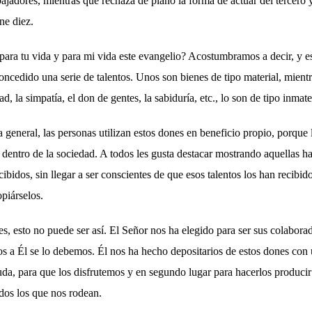
ajadores, mientras que rechaza de plano la forma de actuar del tercero y
ene diez.
para tu vida y para mi vida este evangelio? Acostumbramos a decir, y es
oncedido una serie de talentos. Unos son bienes de tipo material, mient
ad, la simpatía, el don de gentes, la sabiduría, etc., lo son de tipo inmate
 general, las personas utilizan estos dones en beneficio propio, porque
 dentro de la sociedad. A todos les gusta destacar mostrando aquellas h
ecibidos, sin llegar a ser conscientes de que esos talentos los han recibid
opiárselos.
es, esto no puede ser así. El Señor nos ha elegido para ser sus colabor
s a Él se lo debemos. Él nos ha hecho depositarios de estos dones con 
uda, para que los disfrutemos y en segundo lugar para hacerlos producir
odos los que nos rodean.