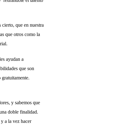
 retirándole el talento
 cierto, que en nuestra
ras que otros como la
rial.
 les ayudan a
abilidades que son
o gratuitamente.
adores, y sabemos que
una doble finalidad.
 y a la vez hacer