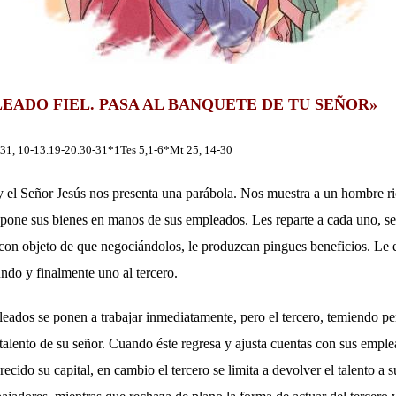
EADO FIEL. PASA AL BANQUETE DE TU SEÑOR»
 31, 10-13.19-20.30-31*1Tes 5,1-6*Mt 25, 14-30
y el Señor Jesús nos presenta una parábola. Nos muestra a un hombre r
, pone sus bienes en manos de sus empleados. Les reparte a cada uno, s
 con objeto de que negociándolos, le produzcan pingues beneficios. Le e
undo y finalmente uno al tercero.
ados se ponen a trabajar inmediatamente, pero el tercero, temiendo per
l talento de su señor. Cuando éste regresa y ajusta cuentas con sus empl
cido su capital, en cambio el tercero se limita a devolver el talento a s