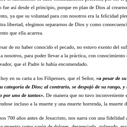
 fue así desde el principio, porque en plan de Dios al crearn
ento, ya que su voluntad para con nosotros era la felicidad pl
stra libertad, elegimos separarnos de Dios y como consecuenc
ento que ella acarrea.
esar de no haber conocido el pecado, no estuvo exento del su
a nosotros, para poder llevar a la práctica, con conocimiento 
lvador, que el Padre le había encomendado.
hoy en su carta a los Filipenses, que el Señor,
«a pesar de su
su categoría de Dios; al contrario, se despojó de su rango, y
o por uno de tantos».
De manera que no tuvo inconveniente e
ndose incluso a la muerte y una muerte horrenda, la muerte d
unos 700 años antes de Jesucristo, nos narra con una fidelidad
Lo muestra como varón de dolores, despreciado, golpeado, es