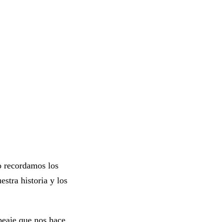
o recordamos los
stra historia y los
peaje que nos hace