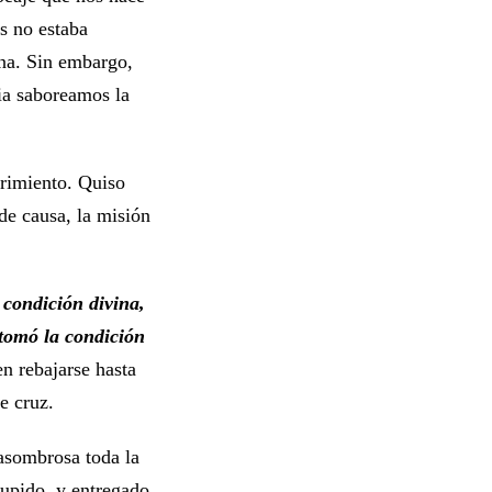
os no estaba
ena. Sin embargo,
ia saboreamos la
frimiento. Quiso
de causa, la misión
 condición divina,
 tomó la condición
n rebajarse hasta
e cruz.
 asombrosa toda la
cupido, y entregado