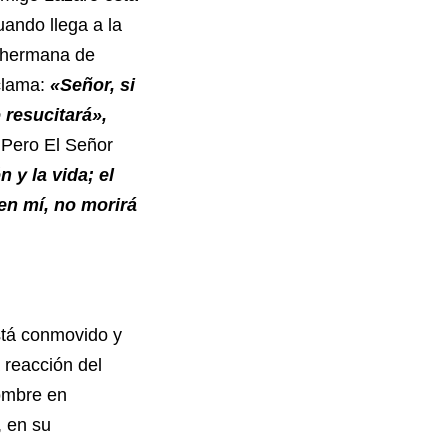
ando llega a la
, hermana de
xclama:
«Señor, si
resucitará»,
Pero El Señor
 y la vida; el
 en mí, no morirá
tá conmovido y
 reacción del
ombre en
, en su