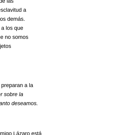
de las
sclavitud a
 los demás.
a los que
que no somos
jetos
preparan a la
r sobre la
 tanto deseamos.
igo Lázaro está