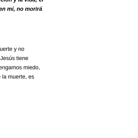
 en mí, no morirá
erte y no
 Jesús tiene
 tengamos miedo,
 la muerte, es