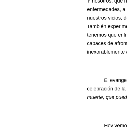
Y nosotros, que 
enfermedades, a t
nuestros vicios, 
También experime
tenemos que enfre
capaces de afron
inexorablemente 
El evangelio de
celebración de la
muerte, que puede
Hoy vemos al Se