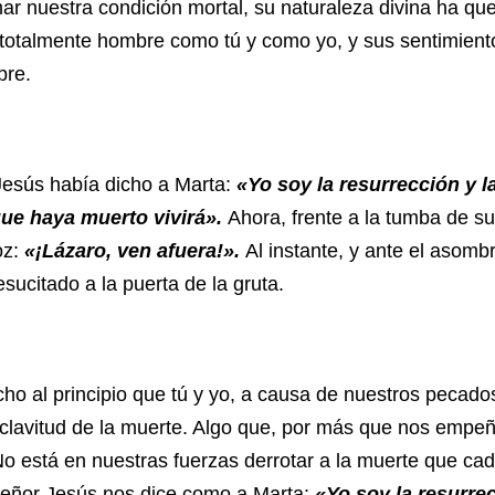
mar nuestra condición mortal, su naturaleza divina ha q
 totalmente hombre como tú y como yo, y sus sentimient
bre.
s había dicho a Marta:
«Yo soy la resurrección y la
que haya muerto vivirá».
Ahora, frente a la tumba de s
oz:
«¡Lázaro, ven afuera!».
Al instante, y ante el asomb
sucitado a la puerta de la gruta.
principio que tú y yo, a causa de nuestros pecado
sclavitud de la muerte. Algo que, por más que nos empe
o está en nuestras fuerzas derrotar a la muerte que cad
 Señor Jesús nos dice como a Marta:
«Yo soy la resurrec