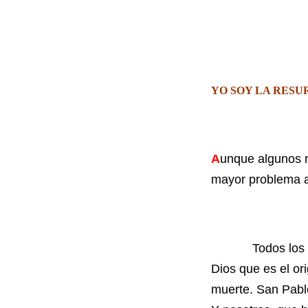
YO SOY LA RESU
A
unque algunos n
mayor problema a
Todos los hombr
Dios que es el or
muerte. San Pabl