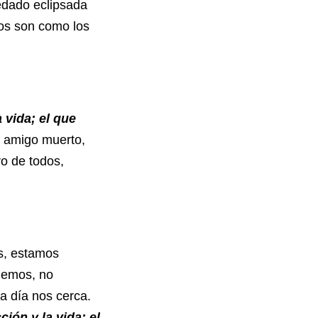
uedado eclipsada
os son como los
 vida; el que
u amigo muerto,
ro de todos,
s, estamos
ñemos, no
a día nos cerca.
ción y la vida; el