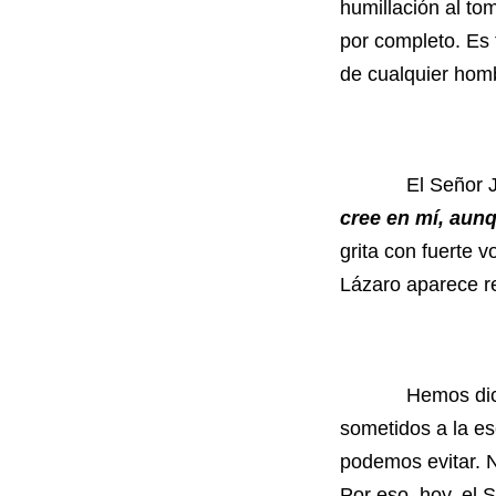
humillación al to
por completo. Es
de cualquier hom
El Señor Jesú
cree en mí, aun
grita con fuerte v
Lázaro aparece re
Hemos dicho al 
sometidos a la e
podemos evitar. N
Por eso, hoy, el