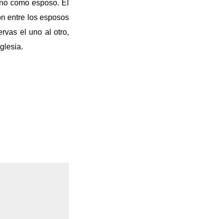
sino como esposo. Él
ón entre los esposos
rvas el uno al otro,
glesia.