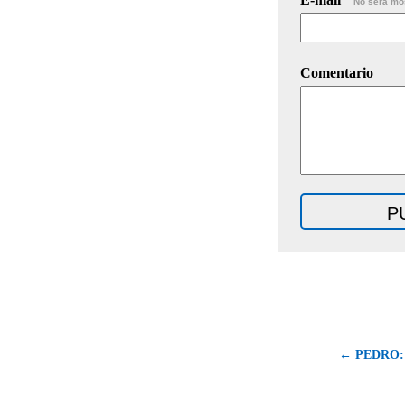
No será mo
Comentario
← PEDRO: