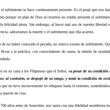
 el sufrimiento se hace continuamente presente. Es el peaje que nos ha
ipio porque en plan de Dios al crearnos no estaba presente el sufrimie
la felicidad plena. Sin embargo, al hacer mal uso de nuestra libertad
cia, saboreamos la muerte y el sufrimiento que ella acarrea.
ar de no haber conocido el pecado, no estuvo exento de sufrimiento. Qu
 llevar a la práctica, con conocimiento de causa, la misión de ayudado
endado.
y en su carta a los Filipenses que el Señor,
«a pesar de su condición 
os; al contrario, se despojó de su rango, y tomó la condición de es
que no tuvo inconveniente en rebajarse hasta el extremo, sometiéndose
la muerte de cruz.
s 700 años antes de Jesucristo, nos narra con una fidelidad asombrosa to