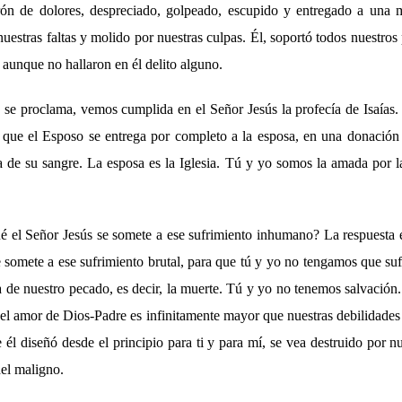
n de dolores, despreciado, golpeado, escupido y entregado a una mu
 nuestras faltas y molido por nuestras culpas. Él, soportó todos nuestro
 aunque no hallaron en él delito alguno.
 se proclama, vemos cumplida en el Señor Jesús la profecía de Isaías.
que el Esposo se entrega por completo a la esposa, en una donación 
ta de su sangre. La esposa es la Iglesia. Tú y yo somos la amada por l
 el Señor Jesús se somete a ese sufrimiento inhumano? La respuesta e
 somete a ese sufrimiento brutal, para que tú y yo no tengamos que sufr
a de nuestro pecado, es decir, la muerte. Tú y yo no tenemos salvación
 el amor de Dios-Padre es infinitamente mayor que nuestras debilidade
 él diseñó desde el principio para ti y para mí, se vea destruido por n
del maligno.