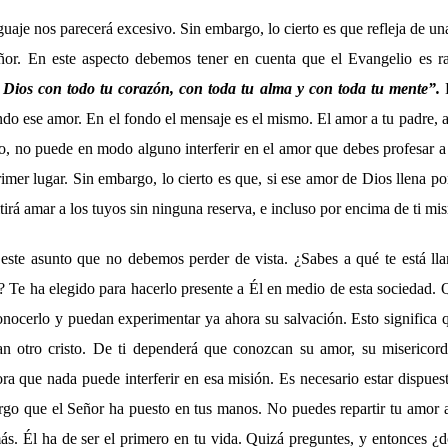
uaje nos parecerá excesivo. Sin embargo, lo cierto es que refleja de u
ñor. En este aspecto debemos tener en cuenta que el Evangelio es r
Dios con todo tu corazón, con toda tu alma y con toda tu mente”.
do ese amor. En el fondo el mensaje es el mismo. El amor a tu padre, a
mo, no puede en modo alguno interferir en el amor que debes profesar 
imer lugar. Sin embargo, lo cierto es que, si ese amor de Dios llena p
itirá amar a los tuyos sin ninguna reserva, e incluso por encima de ti mi
 este asunto que no debemos perder de vista. ¿Sabes a qué te está l
? Te ha elegido para hacerlo presente a Él en medio de esta sociedad. 
onocerlo y puedan experimentar ya ahora su salvación. Esto significa 
an otro cristo. De ti dependerá que conozcan su amor, su misericor
a que nada puede interferir en esa misión. Es necesario estar dispues
argo que el Señor ha puesto en tus manos. No puedes repartir tu amor
ás. Él ha de ser el primero en tu vida. Quizá preguntes, y entonces ¿