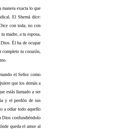
na manera exacta lo que
adical. El Shemá dice:
Dice con toda, no con
 tu madre, a tu esposa,
a Dios. Él ha de ocupar
or completo tu corazón,
smo.
lamando el Señor como
Quiere que los demás a
que estás llamado a ser
dia y el perdón de sus
to a odiar todo aquello
 a Dios confundiéndolo
dónde queda el amor al