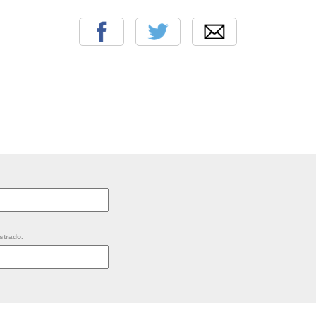
strado.