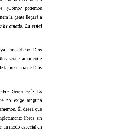
los. ¿Cómo? podemos
era la gente llegará a
s he amado. La señal
o ya hemos dicho, Dios
ios, será el amor entre
de la presencia de Dios
ida el Señor Jesús. Es
que no exige ninguna
e amemos. Él desea que
pletamente libres sin
de un modo especial en