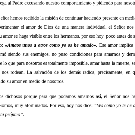
ruega al Padre excusando nuestro comportamiento y pidiendo para nosot
eñor hemos recibido la misión de continuar haciendo presente en med
rimentar el amor de Dios de una manera individual, el Señor nos
 amor se haga visible entre los hermanos, por eso hoy, poco antes de
vo:
«
Amaos unos a otros como yo os he amado
»
.
Ese amor implica 
amó siendo sus enemigos, no puso condiciones para amarnos y derr
e lo que para nosotros es totalmente imposible, amar hasta la muerte, s
nos rodean. La salvación de los demás radica, precisamente, en q
ndo su amor en medio de nosotros.
os dichosos porque para que podamos amarnos así, el Señor nos h
 Somos, muy afortunados. Por eso, hoy nos dice:
“Ves como yo te he 
 tu prójimo”.