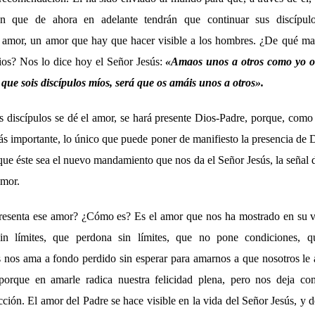
ón que de ahora en adelante tendrán que continuar sus discípu
 amor, un amor que hay que hacer visible a los hombres. ¿De qué man
ios? Nos lo dice hoy el Señor Jesús:
«
Amaos unos a otros como yo o
que sois discípulos míos, será que os amáis unos a otros
».
s discípulos se dé el amor, se hará presente Dios-Padre, porque, com
ás importante, lo único que puede poner de manifiesto la presencia de D
ue éste sea el nuevo mandamiento que nos da el Señor Jesús, la señal 
amor.
presenta ese amor? ¿Cómo es? Es el amor que nos ha mostrado en su v
 límites, que perdona sin límites, que no pone condiciones, 
 nos ama a fondo perdido sin esperar para amarnos a que nosotros l
orque en amarle radica nuestra felicidad plena, pero nos deja com
ción. El amor del Padre se hace visible en la vida del Señor Jesús, y 