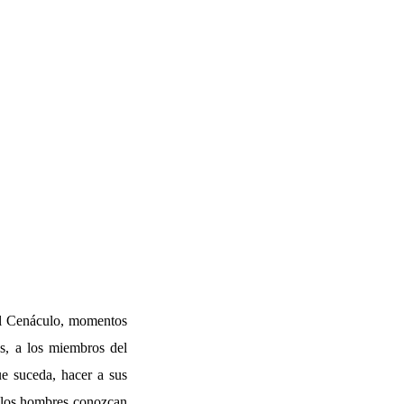
 el Cenáculo, momentos
ús, a los miembros del
e suceda, hacer a sus
, los hombres conozcan