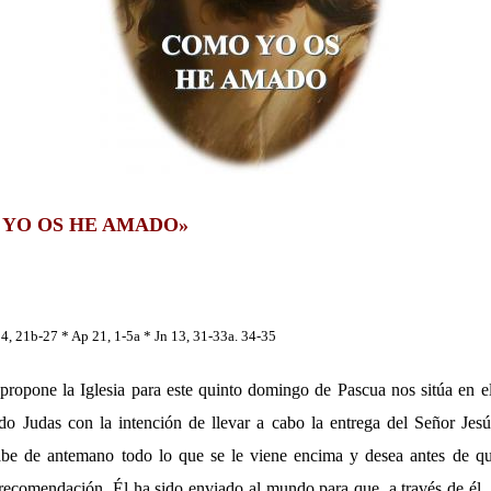
YO OS HE AMADO»
4, 21b-27 * Ap 21, 1-5a * Jn 13, 31-33a. 34-35
propone la Iglesia para este quinto domingo de Pascua nos sitúa en
do Judas con la intención de llevar a cabo la entrega del Señor Jes
abe de antemano todo lo que se le viene encima y desea antes de qu
 recomendación. Él ha sido enviado al mundo para que, a través de él