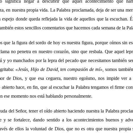
o significa llegar a descubrir que aquel acontecimiento que nar
za, en nuestra propia vida. La Palabra proclamada, deja de ser una me
n espejo donde queda reflejada la vida de aquellos que la escuchan. És
también estos sencillos comentarios que hacemos cada semana de la Pal
que la figura del sordo de hoy es nuestra figura, porque oímos sin e
clama no penetra en nuestro corazón, sino que resbala. Que aquel lep
tú y yo manchados por la lepra del pecado que necesitamos también se
gritaba:
«Jesús, Hijo de David, ten compasión de mí»,
somos también
mor de Dios, y que esa ceguera, nuestro egoísmo, nos impide ver a
 abierto hace, en fin, que al escuchar la Palabra tengamos el firme c
 en ese momento nos está hablando personalmente.
yuda del Señor, tener el oído abierto haciendo nuestra la Palabra pro
e y se fortalece, dando sentido a los acontecimientos buenos y adve
vés de ellos la voluntad de Dios, que no es otra que nuestra propia 