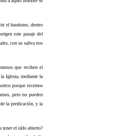
to a aquel hombre se
bir el bautismo, dentro
origen este pasaje del
ales, con su saliva nos
cúmenos que reciben el
a Iglesia, mediante la
osotros porque recemos
eamos, pero no pueden
de la predicación, y la
a tener el oído abierto?