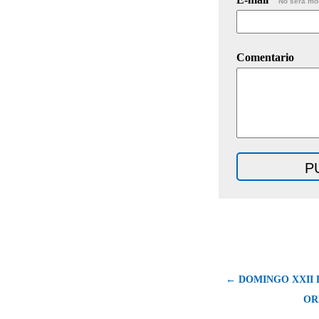
No será mo
Comentario
← DOMINGO XXII 
OR