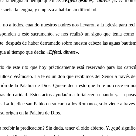
oca la lengua al tiempo que dice:
«Effetá (esto es, “ábrete”)».
Al momen
le suelta la lengua, y empieza a hablar sin dificultad.
no a todos, cuando nuestros padres nos llevaron a la iglesia para reci
esponden a este sacramento, se nos realizó un signo que tenía como 
te, después de haber derramado sobre nuestra cabeza las aguas bautism
ngua al tiempo que decía:
«Effetá, ábrete».
ado de este rito que hoy prácticamente está reservado para los cate
ultos? Veámoslo. La fe es un don que recibimos del Señor a través de l
ción de la Palabra de Dios. Quiere decir esto que la fe no crece en n
s de caridad. Estos actos ayudarán a fortalecerla cuando ya la pos
o. La fe, dice san Pablo en su carta a los Romanos, solo viene a través 
su origen en la Palabra de Dios.
recibir la predicación? Sin duda, tener el oído abierto. Y, ¿qué signific