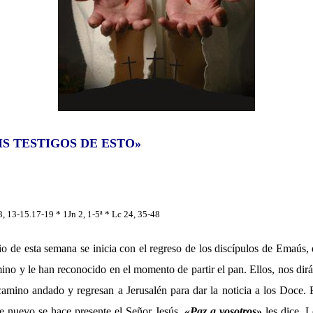
S TESTIGOS DE ESTO»
 13-15.17-19 * 1Jn 2, 1-5ª * Lc 24, 35-48
io de esta semana se inicia con el regreso de los discípulos de Emaús,
ino y le han reconocido en el momento de partir el pan. Ellos, nos dir
amino andado y regresan a Jerusalén para dar la noticia a los Doce.
e nuevo se hace presente el Señor Jesús.
«Paz a vosotros»
les dice. L