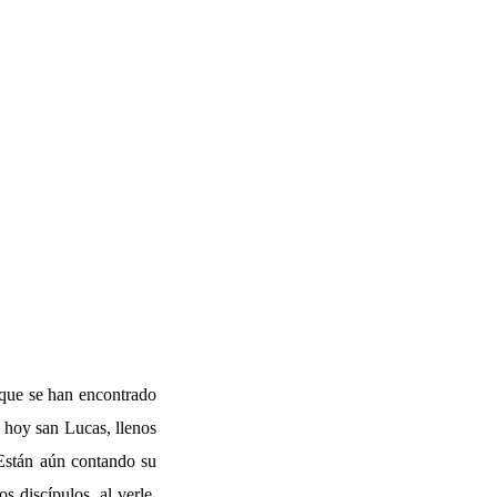
 que se han encontrado
á hoy san Lucas, llenos
 Están aún contando su
os discípulos, al verle,