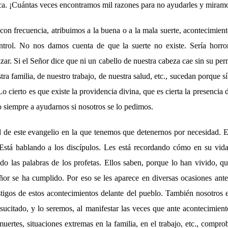
ca. ¡Cuántas veces encontramos mil razones para no ayudarles y miramo
on frecuencia, atribuimos a la buena o a la mala suerte, acontecimient
ntrol. No nos damos cuenta de que la suerte no existe. Sería horro
azar. Si el Señor dice que ni un cabello de nuestra cabeza cae sin su pe
tra familia, de nuestro trabajo, de nuestra salud, etc., sucedan porque sí
o cierto es que existe la providencia divina, que es cierta la presencia
o siempre a ayudarnos si nosotros se lo pedimos.
l de este evangelio en la que tenemos que detenernos por necesidad. E
. Está hablando a los discípulos. Les está recordando cómo en su vida
do las palabras de los profetas. Ellos saben, porque lo han vivido, qu
eñor se ha cumplido. Por eso se les aparece en diversas ocasiones ant
stigos de estos acontecimientos delante del pueblo. También nosotros 
esucitado, y lo seremos, al manifestar las veces que ante acontecimie
ertes, situaciones extremas en la familia, en el trabajo, etc., compr