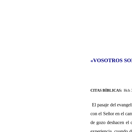
«VOSOTROS SOI
CITAS BÍBLICAS:
Hch 3,
El pasaje del evangel
con el Señor en el cam
de gozo deshacen el c
experiencia, cuando d