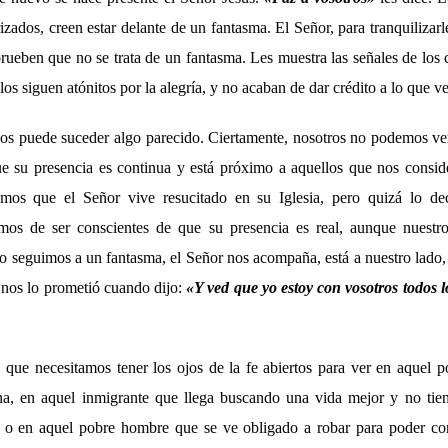
zados, creen estar delante de un fantasma. El Señor, para tranquilizarles
ueben que no se trata de un fantasma. Les muestra las señales de los c
los siguen atónitos por la alegría, y no acaban de dar crédito a lo que ve
os puede suceder algo parecido. Ciertamente, nosotros no podemos ver
ue su presencia es continua y está próximo a aquellos que nos consid
mos que el Señor vive resucitado en su Iglesia, pero quizá lo d
amos de ser conscientes de que su presencia es real, aunque nuestr
no seguimos a un fantasma, el Señor nos acompaña, está a nuestro lado, 
í nos lo prometió cuando dijo:
«Y ved que yo estoy con vosotros todos lo
 que necesitamos tener los ojos de la fe abiertos para ver en aquel p
a, en aquel inmigrante que llega buscando una vida mejor y no tien
 o en aquel pobre hombre que se ve obligado a robar para poder come