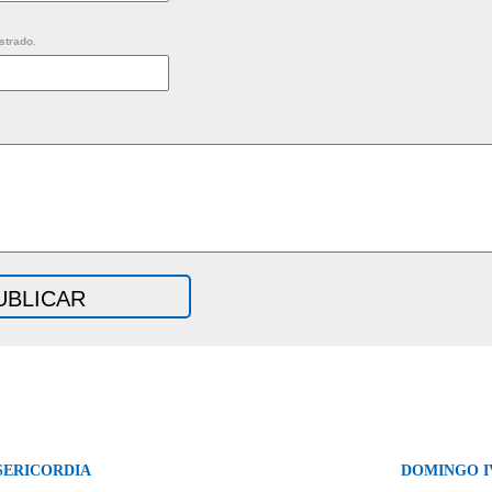
strado.
ISERICORDIA
DOMINGO IV