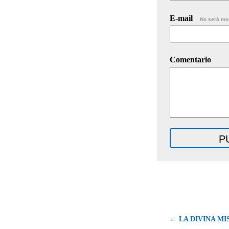
E-mail
No será mo
Comentario
← LA DIVINA M