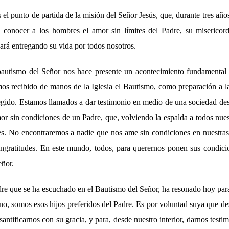
 el punto de partida de la misión del Señor Jesús, que, durante tres año
 conocer a los hombres el amor sin límites del Padre, su misericor
ará entregando su vida por todos nosotros.
 bautismo del Señor nos hace presente un acontecimiento fundamental 
s recibido de manos de la Iglesia el Bautismo, como preparación a la
egido. Estamos llamados a dar testimonio en medio de una sociedad des
mor sin condiciones de un Padre, que, volviendo la espalda a todos nue
es. No encontraremos a nadie que nos ame sin condiciones en nuestras 
ingratitudes. En este mundo, todos, para querernos ponen sus condici
eñor.
dre que se ha escuchado en el Bautismo del Señor, ha resonado hoy para
no, somos esos hijos preferidos del Padre. Es por voluntad suya que de
 santificarnos con su gracia, y para, desde nuestro interior, darnos test