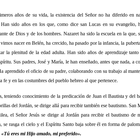
rimeros años de su vida, la existencia del Señor no ha diferido en n
. Han sido años en los que, como dice san Lucas en su evangelio, ha
lante de Dios y de los hombres. Nazaret ha sido la escuela en la que, s
vimos nacer en Belén, ha crecido, ha pasado por la infancia, la puberta
zar la plenitud de la edad adulta. Han sido años de aprendizaje tant
píritu. Sus padres, José y María, le han enseñado, antes que nada, a 
a aprendido el oficio de su padre, colaborando con su trabajo al mante
a fe y en las costumbres del pueblo hebreo al que pertenece.
os, teniendo conocimiento de la predicación de Juan el Bautista y del 
orillas del Jordán, se dirige allá para recibir también ese bautismo. San
lea, el Señor Jesús se dirige al Jordán para recibir el bautismo de
, se rasga el cielo y el Espíritu Santo baja sobre él en forma de palo
:
«
Tú eres mi Hijo amado, mi preferido
».