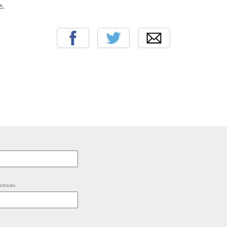
re.
strado.