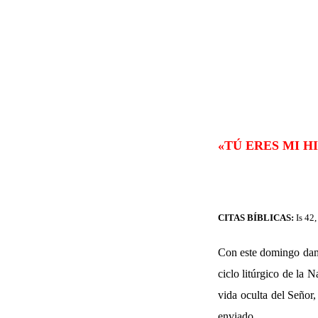
«
TÚ ERES MI H
CITAS BÍBLICAS:
Is 42
Con este domingo damo
ciclo litúrgico de la 
vida oculta del Señor,
enviado.