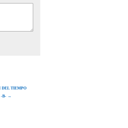
I DEL TIEMPO
-B- →