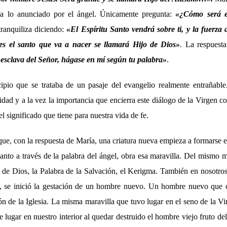
 a lo anunciado por el ángel. Únicamente pregunta:
«¿Cómo será e
 tranquiliza diciendo:
«El Espíritu Santo vendrá sobre ti, y la fuerza d
es el santo que va a nacer se llamará Hijo de Dios»
. La respuest
 esclava del Señor, hágase en mí según tu palabra»
.
pio que se trataba de un pasaje del evangelio realmente entrañable
idad y a la vez la importancia que encierra este diálogo de la Virgen co
l significado que tiene para nuestra vida de fe.
e, con la respuesta de María, una criatura nueva empieza a formarse e
Santo a través de la palabra del ángel, obra esa maravilla. Del mismo
 de Dios, la Palabra de la Salvación, el Kerigma. También en nosotros
o, se inició la gestación de un hombre nuevo. Un hombre nuevo que c
ón de la Iglesia. La misma maravilla que tuvo lugar en el seno de la V
e lugar en nuestro interior al quedar destruido el hombre viejo fruto d