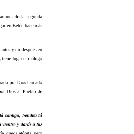
 anunciado la segunda
ugar en Belén hace más
 antes y un después en
 tiene lugar el diálogo
viado por Dios llamado
por Dios al Pueblo de
tá contigo; bendita tú
 vientre y darás a luz
a, queda atónita, pero