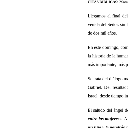
CITAS BÍBLICAS:
2Sam 
Llegamos al final de
venida del Señor, sin
de dos mil años.
En este domingo, como
la historia de la huma
más importante, más pr
Se trata del diálogo 
Gabriel. Del resulta
Israel, desde tiempo i
El saludo del ángel d
entre las mujeres
»
. A
un hijo y le pondrás 