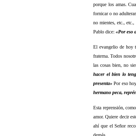
porque los amas. Cuan
fornicar o no adultera
no mientes, etc., etc.
Pablo dice:
«
Por eso a
El evangelio de hoy t
fraterna. Todos noso
las cosas bien, no s
hacer el bien lo ten
presenta»
Por eso hoy
hermano peca, reprénd
Esta reprensión, como
amor. Quiere decir es
ahí que el Señor reco
demás.