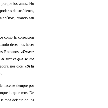
es porque los amas. No
apoderas de sus bienes,
la epístola, cuando san
oce como la corrección
cuando deseamos hacer
 los Romanos:
«Desear
s el mal el que se me
adora, nos dice:
«Si tu
»
.
de hacerse siempre por
porque lo queremos. De
sairada delante de los