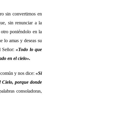
o sin convertirnos en
e, sin renunciar a la
l otro poniéndolo en la
ue lo amas y deseas su
el Señor:
«Todo lo que
ado en el cielo».
n común y nos dice:
«Si
el Cielo, porque donde
alabras consoladoras,