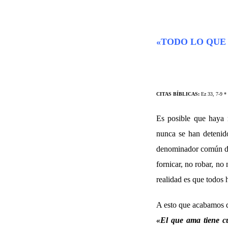
«TODO LO QUE 
CITAS BÍBLICAS:
Ez 33, 7-9 *
Es posible que haya
nunca se han detenido
denominador común de l
fornicar, no robar, no
realidad es que todos
A esto que acabamos de
«
El que ama tiene cu