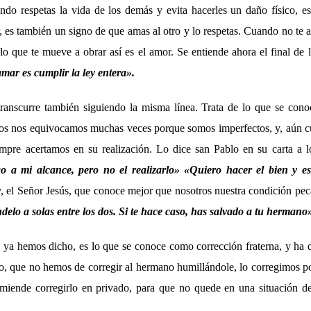
do respetas la vida de los demás y evita hacerles un daño físico, 
r, es también un signo de que amas al otro y lo respetas. Cuando no te 
, lo que te mueve a obrar así es el amor. Se entiende ahora el final de 
mar es cumplir la ley entera
».
ranscurre también siguiendo la misma línea. Trata de lo que se con
tros nos equivocamos muchas veces porque somos imperfectos, y, aún 
iempre acertamos en su realización. Lo dice san Pablo en su carta a
go a mi alcance, pero no el realizarlo» «Quiero hacer el bien y e
, el Señor Jesús, que conoce mejor que nosotros nuestra condición pec
elo a solas entre los dos. Si te hace caso, has salvado a tu hermano
 ya hemos dicho, es lo que se conoce como corrección fraterna, y ha 
to, que no hemos de corregir al hermano humillándole, lo corregimos 
miende corregirlo en privado, para que no quede en una situación de