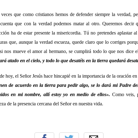
eces que como cristianos hemos de defender siempre la verdad, per
 cuenta que con la verdad podemos matar al otro. Queremos decir qu
ción ha de estar presente la misericordia. Tú no pretendes aplastar a
uras que, aunque la verdad escueza, quede claro que lo corriges porq
 si nos mueve el amor al hermano, se cumplirá todo lo que nos dice 
dará atado en el cielo, y todo lo que desatéis en la tierra quedará desat
 de hoy, el Señor Jesús hace hincapié en la importancia de la oración e
nen de acuerdo en la tierra para pedir algo, se lo dará mi Padre d
nidos en mi nombre, allí estoy yo en medio de ellos».
Como veis, p
eza de la presencia cercana del Señor en nuestra vida.