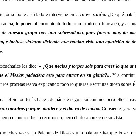
eñor se pone a su lado e interviene en la conversación. ¿De qué hablái
ancia, le ponen al corriente de todo lo ocurrido en Jerusalén, y al fi
 de nuestro grupo nos han sobresaltado, pues fueron muy de ma
o, e incluso vinieron diciendo que habían visto una aparición de án
».
escucharles les dice:
« ¡Qué necios y torpes sois para creer lo que an
e el Mesías padeciera esto para entrar en su gloria?»
.
Y a continu
 los profetas les va explicando todo lo que las Escrituras dicen sobre É
a, el Señor Jesús hace ademán de seguir su camino, pero ellos insi
on nosotros porque atardece y el día va de caída
»
.
Consiente, y ya s
mento cuando ellos lo reconocen, pero él, desaparece de su vista.
 muchas veces, la Palabra de Dios es una palabra viva que busca enc