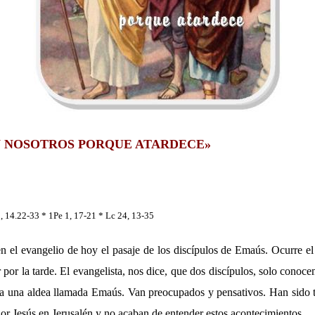
 NOSOTROS PORQUE ATARDECE»
, 14.22-33 * 1Pe 1, 17-21 * Lc 24, 13-35
n el evangelio de hoy el pasaje de los discípulos de Emaús. Ocurre 
 por la tarde. El evangelista, nos dice, que dos discípulos, solo cono
a una aldea llamada Emaús. Van preocupados y pensativos. Han sido t
or Jesús en Jerusalén y no acaban de entender estos acontecimientos.