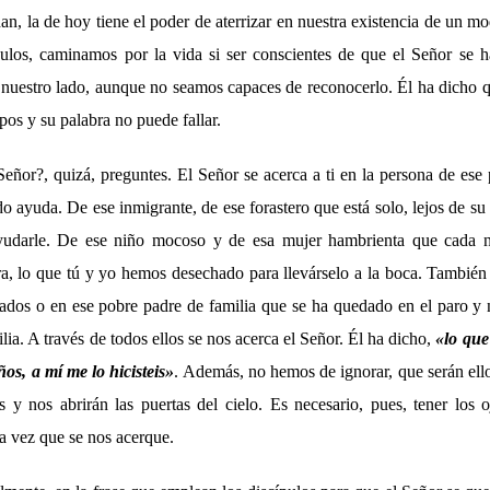
an, la de hoy tiene el poder de aterrizar en nuestra existencia de un 
ulos, caminamos por la vida si ser conscientes de que el Señor se h
 nuestro lado, aunque no seamos capaces de reconocerlo. Él ha dicho q
mpos y su palabra no puede fallar.
eñor?, quizá, preguntes. El Señor se acerca a ti en la persona de ese 
o ayuda. De ese inmigrante, de ese forastero que está solo, lejos de su
yudarle. De ese niño mocoso y de esa mujer hambrienta que cada n
a, lo que tú y yo hemos desechado para llevárselo a la boca. También 
dos o en ese pobre padre de familia que se ha quedado en el paro y 
lia. A través de todos ellos se nos acerca el Señor. Él ha dicho,
«
lo que
s, a mí me lo hicisteis
»
. Además, no hemos de ignorar, que serán ello
s y nos abrirán las puertas del cielo. Es necesario, pues, tener los o
a vez que se nos acerque.