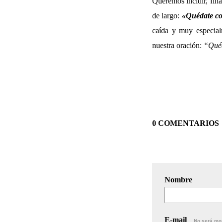
Queremos incidir, fina
de largo:
«
Quédate co
caída y muy especial
nuestra oración:
“Quéd
0 COMENTARIOS
Nombre
E-mail
No será mo