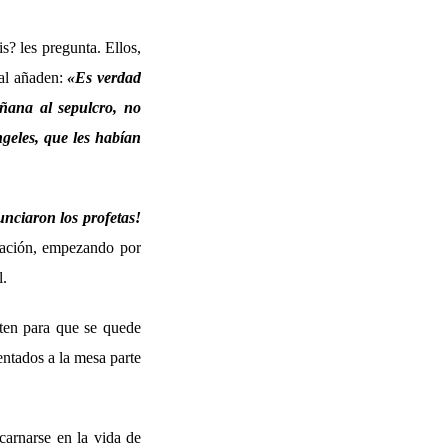
s? les pregunta. Ellos,
nal añaden:
«
Es verdad
ñana al sepulcro, no
geles, que les habían
unciaron los profetas!
ación, empezando por
l.
sten para que se quede
entados a la mesa parte
arnarse en la vida de