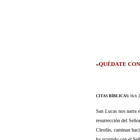
«QUÉDATE CON
CITAS BÍBLICAS:
Hch 2
San Lucas nos narra e
resurrección del Señor
Cleofás, caminan haci
ha ocurrido con el Señ