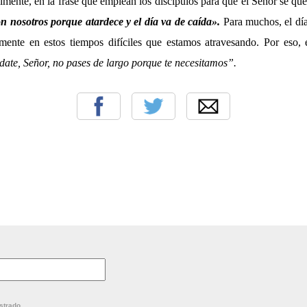
lmente, en la frase que emplean los discípulos para que el Señor se qu
n nosotros porque atardece y el día va de caída
»
.
Para muchos, el día
mente en estos tiempos difíciles que estamos atravesando. Por eso, 
ate, Señor, no pases de largo porque te necesitamos”.
strado.