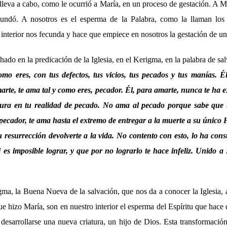
 lleva a cabo, como le ocurrió a María, en un proceso de gestación. A M
ecundó. A nosotros es el esperma de la Palabra, como la llaman los 
interior nos fecunda y hace que empiece en nosotros la gestación de un
do en la predicación de la Iglesia, en el Kerigma, en la palabra de salv
omo eres, con tus defectos, tus vicios, tus pecados y tus manías. 
rte, te ama tal y como eres, pecador. Él, para amarte, nunca te ha 
ura en tu realidad de pecado. No ama al pecado porque sabe que te
, pecador, te ama hasta el extremo de entregar a la muerte a su único Hi
u resurrección devolverte a la vida. No contento con esto, lo ha cons
i es imposible lograr, y que por no lograrlo te hace infeliz. Unido a 
gma, la Buena Nueva de la salvación, que nos da a conocer la Iglesia, 
 hizo María, son en nuestro interior el esperma del Espíritu que hace
desarrollarse una nueva criatura, un hijo de Dios. Esta transformació