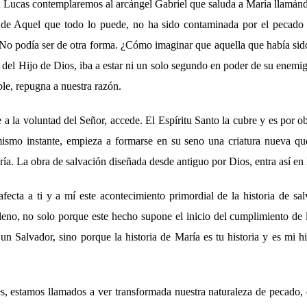
n Lucas contemplaremos al arcángel Gabriel que saluda a María llamán
 de Aquel que todo lo puede, no ha sido contaminada por el pecado n
No podía ser de otra forma. ¿Cómo imaginar que aquella que había sido
del Hijo de Dios, iba a estar ni un solo segundo en poder de su enemig
ble, repugna a nuestra razón.
 la voluntad del Señor, accede. El Espíritu Santo la cubre y es por ob
ismo instante, empieza a formarse en su seno una criatura nueva qu
ía. La obra de salvación diseñada desde antiguo por Dios, entra así en la
ecta a ti y a mí este acontecimiento primordial de la historia de s
leno, no solo porque este hecho supone el inicio del cumplimiento de
n Salvador, sino porque la historia de María es tu historia y es mi hi
s, estamos llamados a ver transformada nuestra naturaleza de pecado, 