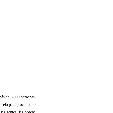
más de 5.000 personas.
árselo para proclamarlo
las gentes, les ordena