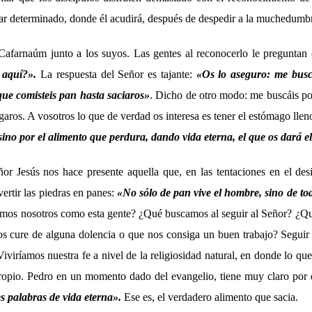
ar determinado, donde él acudirá, después de despedir a la muchedumb
afarnaúm junto a los suyos. Las gentes al reconocerlo le preguntan
 aquí?».
La respuesta del Señor es tajante:
«Os lo aseguro: me busc
rque comisteis pan hasta saciaros»
. Dicho de otro modo: me buscáis por
garos. A vosotros lo que de verdad os interesa es tener el estómago llen
sino por el alimento que perdura, dando vida eterna, el que os dará e
ñor Jesús nos hace presente aquella que, en las tentaciones en el desi
vertir las piedras en panes:
«No sólo de pan vive el hombre, sino de to
mos nosotros como esta gente? ¿Qué buscamos al seguir al Señor? ¿Qu
os cure de alguna dolencia o que nos consiga un buen trabajo? Seguir 
iviríamos nuestra fe a nivel de la religiosidad natural, en donde lo que 
ropio. Pedro en un momento dado del evangelio, tiene muy claro por q
es palabras de vida eterna».
Ese es, el verdadero alimento que sacia.