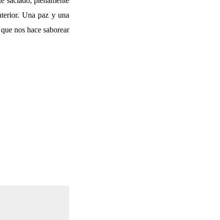
te saciado, plenamente
nterior. Una paz y una
n que nos hace saborear