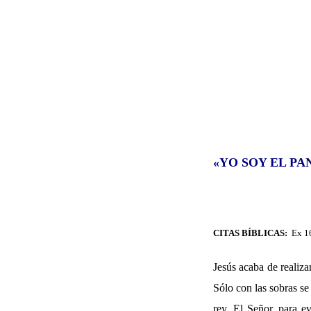
«YO SOY EL PA
CITAS BÍBLICAS:
Ex 16
Jesús acaba de realiz
Sólo con las sobras se
rey. El Señor, para e