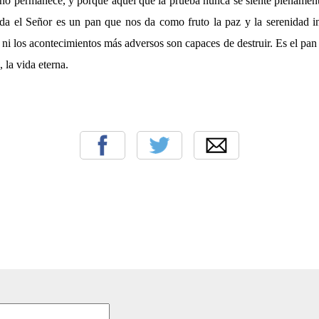
e no permanece, y porque aquel que la prueba nunca se siente plenamen
 da el Señor es un pan que nos da como fruto la paz y la serenidad i
e ni los acontecimientos más adversos son capaces de destruir. Es el pa
 la vida eterna.