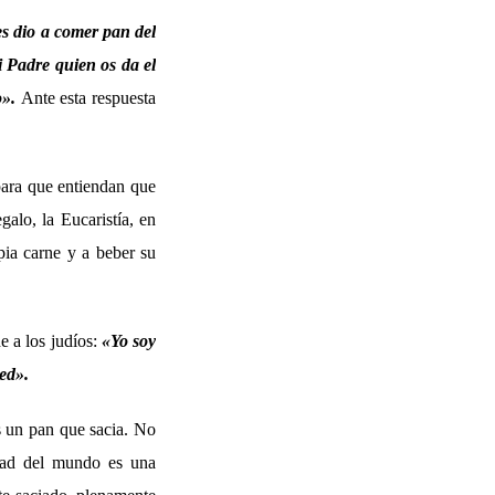
s dio a comer pan del
i Padre quien os da el
o».
Ante esta respuesta
 para que entiendan que
galo, la Eucaristía, en
ia carne y a beber su
e a los judíos:
«Yo soy
ed».
es un pan que sacia. No
idad del mundo es una