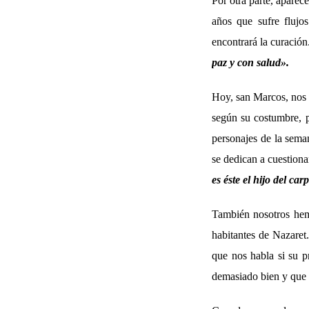
Por otra parte, aparec
años que sufre flujo
encontrará la curación
paz y con salud».
Hoy, san Marcos, nos 
según su costumbre, p
personajes de la sema
se dedican a cuestion
es éste el hijo del car
También nosotros hemo
habitantes de Nazaret
que nos habla si su p
demasiado bien y que s