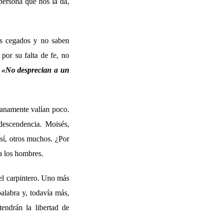
persona que nos la da,
jos cegados y no saben
por su falta de fe, no
:
«No desprecian a un
manamente valían poco.
descendencia. Moisés,
sí, otros muchos. ¿Por
a los hombres.
el carpintero. Uno más
palabra y, todavía más,
endrán la libertad de