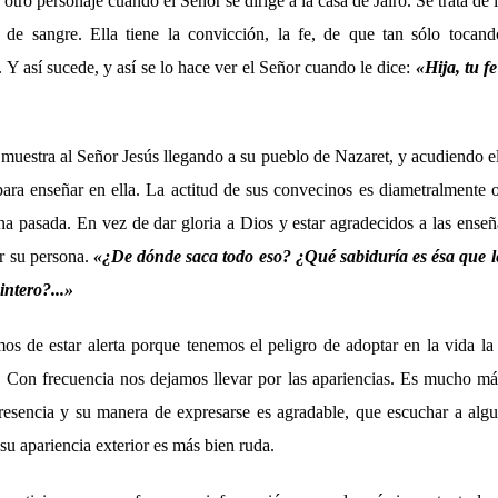
e otro personaje cuando el Señor se dirige a la casa de Jairo. Se trata de
s de sangre. Ella tiene la convicción, la fe, de que tan sólo tocan
. Y así sucede, y así se lo hace ver el Señor cuando le dice:
«Hija, tu f
muestra al Señor Jesús llegando a su pueblo de Nazaret, y acudiendo el
ara enseñar en ella. La actitud de sus convecinos es diametralmente o
na pasada. En vez de dar gloria a Dios y estar agradecidos a las enseñ
ar su persona.
«¿De dónde saca todo eso? ¿Qué sabiduría es ésa que
pintero?...»
s de estar alerta porque tenemos el peligro de adoptar en la vida la
. Con frecuencia nos dejamos llevar por las apariencias. Es mucho más
resencia y su manera de expresarse es agradable, que escuchar a alg
u apariencia exterior es más bien ruda.