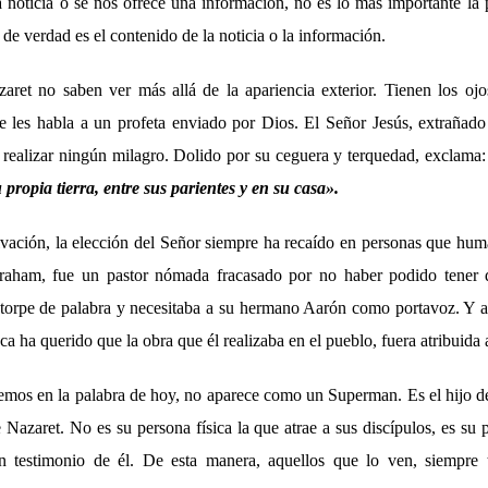
noticia o se nos ofrece una información, no es lo más importante la 
 de verdad es el contenido de la noticia o la información.
aret no saben ver más allá de la apariencia exterior. Tienen los o
e les habla a un profeta enviado por Dios. El Señor Jesús, extrañado 
 realizar ningún milagro. Dolido por su ceguera y terquedad, exclama
propia tierra, entre sus parientes y en su casa».
salvación, la elección del Señor siempre ha recaído en personas que hu
raham, fue un pastor nómada fracasado por no haber podido tener 
ra torpe de palabra y necesitaba a su hermano Aarón como portavoz. Y a
 ha querido que la obra que él realizaba en el pueblo, fuera atribuida 
vemos en la palabra de hoy, no aparece como un Superman. Es el hijo d
e Nazaret. No es su persona física la que atrae a sus discípulos, es su 
n testimonio de él. De esta manera, aquellos que lo ven, siempre t