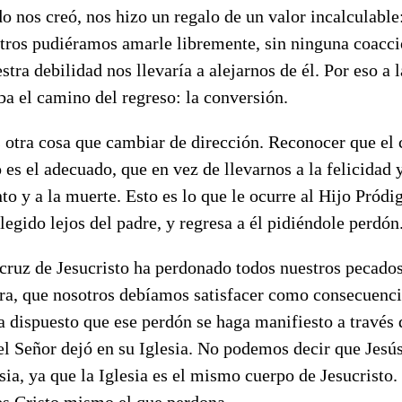
 nos creó, nos hizo un regalo de un valor incalculable: 
tros pudiéramos amarle libremente, sin ninguna coacci
tra debilidad nos llevaría a alejarnos de él. Por eso a 
aba el camino del regreso: la conversión.
s otra cosa que cambiar de dirección. Reconocer que el
es el adecuado, que en vez de llevarnos a la felicidad y
nto y a la muerte. Esto es lo que le ocurre al Hijo Pródi
elegido lejos del padre, y regresa a él pidiéndole perdón
cruz de Jesucristo ha perdonado todos nuestros pecados
ura, que nosotros debíamos satisfacer como consecuenci
a dispuesto que ese perdón se haga manifiesto a través 
l Señor dejó en su Iglesia. No podemos decir que Jesús
sia, ya que la Iglesia es el mismo cuerpo de Jesucristo
es Cristo mismo el que perdona.