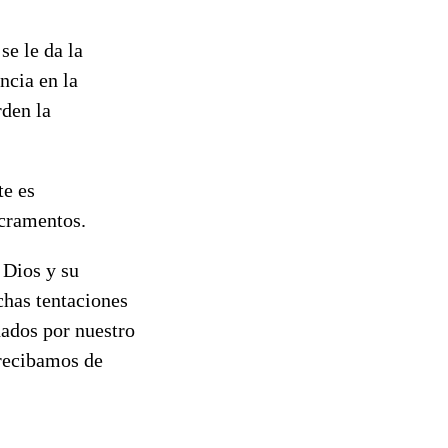
se le da la
ncia en la
rden la
te es
acramentos.
 Dios y su
chas tentaciones
nados por nuestro
recibamos de