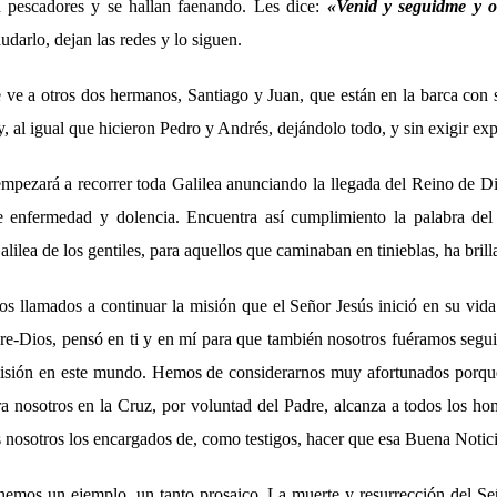
pescadores y se hallan faenando. Les dice:
«Venid y seguidme y o
dudarlo, dejan las redes y lo siguen.
ve a otros dos hermanos, Santiago y Juan, que están en la barca con 
y, al igual que hicieron Pedro y Andrés, dejándolo todo, y sin exigir exp
empezará a recorrer toda Galilea anunciando la llegada del Reino de D
e enfermedad y dolencia. Encuentra así cumplimiento la palabra del 
alilea de los gentiles, para aquellos que caminaban en tinieblas, ha bril
s llamados a continuar la misión que el Señor Jesús inició en su vida
dre-Dios, pensó en ti y en mí para que también nosotros fuéramos segui
isión en este mundo. Hemos de considerarnos muy afortunados porque
a nosotros en la Cruz, por voluntad del Padre, alcanza a todos los hom
s nosotros los encargados de, como testigos, hacer que esa Buena Notici
nemos un ejemplo, un tanto prosaico. La muerte y resurrección del Se