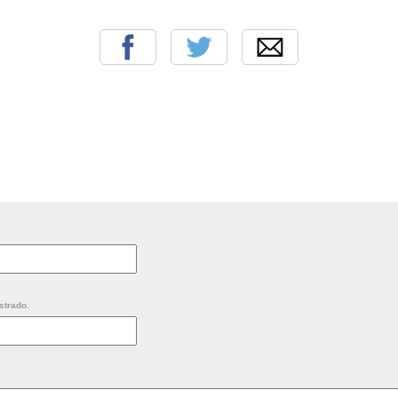
strado.