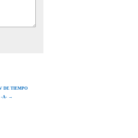
V DE TIEMPO
-A- →