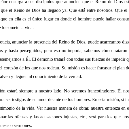
eñor encarga a sus discípulos que anuncien que el Reino de Dios est
ue el Reino de Dios ha llegado ya. Que está entre nosotros. Que el
 que en ella es el único lugar en donde el hombre puede hallar consuel
e lo somete la vida.
ticia, anunciar la presencia del Reino de Dios, puede acarrearnos dis
s y hasta perseguidos, pero eso no importa, sabemos cómo trataron 
semejarnos a Él. El demonio tratará con todas sus fuerzas de impedir qu
el corazón de los que nos rodean. Su misión es hacer fracasar el plan 
alven y lleguen al conocimiento de la verdad.
ión estará siempre a nuestro lado. No seremos francotiradores. Él nos 
ara ser testigos de su amor delante de los hombres. En esta misión, si im
timonio de la vida. Ver nuestra manera de obrar, nuestra entereza en e
ar las ofensas y las acusaciones injustas, etc., será para los que 
quesis o sermones.