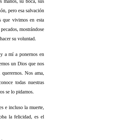
us manos, su boca, sus
ión, pero esa salvación
s que vivimos en esta
s pecados, mostrándose
hacer su voluntad.
i y a mí a ponernos en
enemos un Dios que nos
 querernos. Nos ama,
onoce todas nuestras
os se lo pidamos.
s e incluso la muerte,
a la felicidad, es el