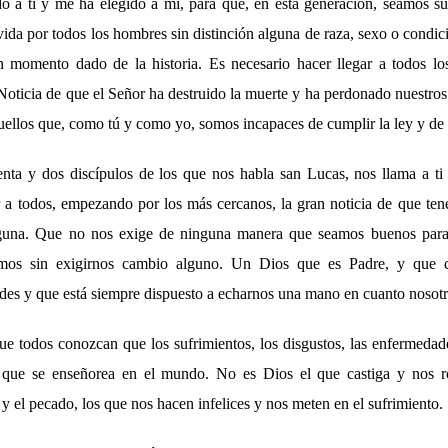
do a ti y me ha elegido a mí, para que, en esta generación, seamos s
da por todos los hombres sin distinción alguna de raza, sexo o condic
n momento dado de la historia. Es necesario hacer llegar a todos lo
Noticia de que el Señor ha destruido la muerte y ha perdonado nuestro
uellos que, como tú y como yo, somos incapaces de cumplir la ley y de 
nta y dos discípulos de los que nos habla san Lucas, nos llama a t
r a todos, empezando por los más cercanos, la gran noticia de que t
lguna. Que no nos exige de ninguna manera que seamos buenos para
mos sin exigirnos cambio alguno. Un Dios que es Padre, y que c
ades y que está siempre dispuesto a echarnos una mano en cuanto nosotr
ue todos conozcan que los sufrimientos, los disgustos, las enfermedade
 que se enseñorea en el mundo. No es Dios el que castiga y nos rob
 el pecado, los que nos hacen infelices y nos meten en el sufrimiento.