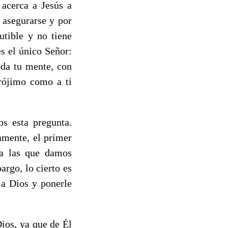
 acerca a Jesús a
 asegurarse y por
utible y no tiene
es el único Señor:
oda tu mente, con
prójimo como a ti
s esta pregunta.
amente, el primer
 a las que damos
rgo, lo cierto es
 a Dios y ponerle
ios, ya que de Él