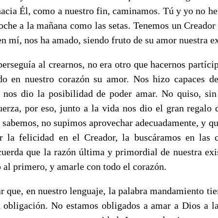
hacia Él, como a nuestro fin, caminamos. Tú y yo no h
oche a la mañana como las setas. Tenemos un Creador
 en mí, nos ha amado, siendo fruto de su amor nuestra ex
perseguía al crearnos, no era otro que hacernos partíc
ndo en nuestro corazón su amor. Nos hizo capaces d
 nos dio la posibilidad de poder amar. No quiso, si
erza, por eso, junto a la vida nos dio el gran regalo d
 sabemos, no supimos aprovechar adecuadamente, y que
 la felicidad en el Creador, la buscáramos en las c
cuerda que la razón última y primordial de nuestra exis
 al primero, y amarle con todo el corazón.
 que, en nuestro lenguaje, la palabra mandamiento tie
a obligación. No estamos obligados a amar a Dios a la