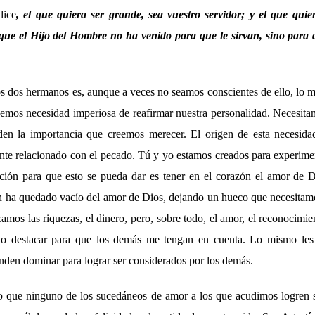
dice
, el que quiera ser grande, sea vuestro servidor; y el que quie
que el Hijo del Hombre no ha venido para que le sirvan, sino para 
os dos hermanos es, aunque a veces no seamos conscientes de ello, lo m
emos necesidad imperiosa de reafirmar nuestra personalidad. Necesit
den la importancia que creemos merecer. El origen de esta necesidad
nte relacionado con el pecado. Tú y yo estamos creados para experimen
ción para que esto se pueda dar es tener en el corazón el amor de D
n ha quedado vacío del amor de Dios, dejando un hueco que necesitamo
amos las riquezas, el dinero, pero, sobre todo, el amor, el reconocimi
to destacar para que los demás me tengan en cuenta. Lo mismo les
enden dominar para lograr ser considerados por los demás.
o que ninguno de los sucedáneos de amor a los que acudimos logren s