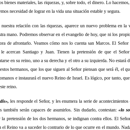
os bienes materiales, las riquezas, y, sobre todo, el dinero. Lo hacemo
nemos necesidad de lograr en la vida una situación estable y segura.
 nuestra relación con las riquezas, aparece un nuevo problema en la 
stra mano. Podremos observar en el evangelio de hoy, que ni los propi
 hora de afrontarlo. Veamos cómo nos lo cuenta san Marcos. El Seño
 le acercan Santiago y Juan. Tienen la pretensión de que el Señor
ntarse en su reino, uno a su derecha y el otro a su izquierda. No estará d
 estos hermanos, que los que siguen al Señor piensan que será él, el qu
omanos e instaurará el nuevo Reino de Israel. Es lógico, por tanto, qu
ste reino.
dís
»
,
les responde el Señor, y les enumera la serie de acontecimientos q
os también serán capaces de asumirlos. Sin dudarlo, contestan:
«
lo s
r la pretensión de los dos hermanos, se indignan contra ellos. El Señ
n el Reino va a suceder lo contrario de lo que ocurre en el mundo. Nada