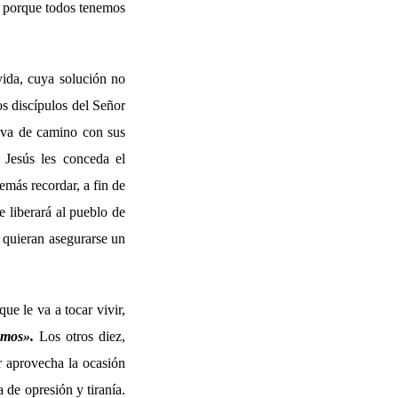
s, porque todos tenemos
vida, cuya solución no
os discípulos del Señor
r va de camino con sus
 Jesús les conceda el
emás recordar, a fin de
e liberará al pueblo de
e quieran asegurarse un
ue le va a tocar vivir,
omos
».
Los otros diez,
or aprovecha la ocasión
 de opresión y tiranía.