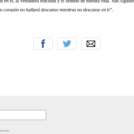
 en él, la verdadera felicidad y el sentido de nuestra vida. San Agustí
tro corazón no hallará descanso mientras no descanse en ti”.
strado.