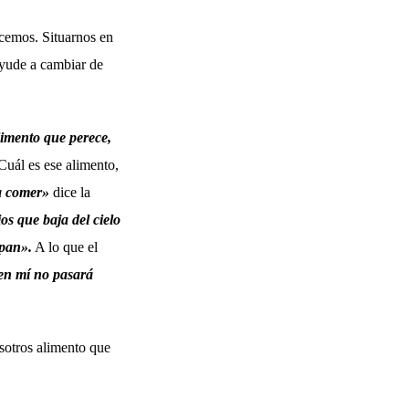
ecemos. Situarnos en
ayude a cambiar de
limento que perece,
uál es ese alimento,
 a comer»
dice la
os que baja del cielo
 pan».
A lo que el
e en mí no pasará
osotros alimento que