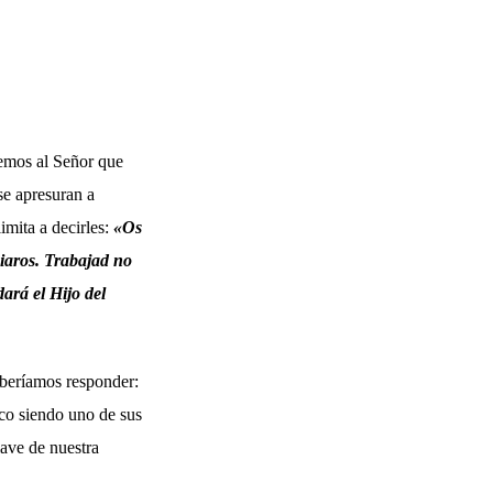
vemos al Señor que
se apresuran a
limita a decirles:
«Os
ciaros. Trabajad no
ará el Hijo del
eberíamos responder:
co siendo uno de sus
lave de nuestra