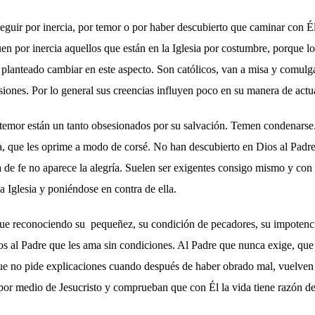
eguir por inercia, por temor o por haber descubierto que caminar con É
guen por inercia aquellos que están en la Iglesia por costumbre, porque lo
 planteado cambiar en este aspecto. Son católicos, van a misa y comulg
siones. Por lo general sus creencias influyen poco en su manera de actua
 temor están un tanto obsesionados por su salvación. Temen condenarse
a, que les oprime a modo de corsé. No han descubierto en Dios al Pad
a de fe no aparece la alegría. Suelen ser exigentes consigo mismo y co
 Iglesia y poniéndose en contra de ella.
que reconociendo su pequeñez, su condición de pecadores, su impotencia
s al Padre que les ama sin condiciones. Al Padre que nunca exige, que 
que no pide explicaciones cuando después de haber obrado mal, vuelven 
or medio de Jesucristo y comprueban que con Él la vida tiene razón de