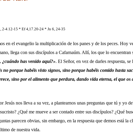
, 2-4.12-15 * Ef 4,17.20-24 * Jn 6, 24-35
s en el evangelio la multiplicación de los panes y de los peces. Hoy 
no, llega con sus discípulos a Cafarnaúm. Allí, los que lo encuentran 
, ¿cuándo has venido aquí?»
. El Señor, en vez de darles respuesta, se 
s no porque habéis visto signos, sino porque habéis comido hasta sa
rece, sino por el alimento que perdura, dando vida eterna, el que os d
or Jesús nos lleva a su vez, a plantearnos unas preguntas que tú y yo d
esucristo? ¿Qué me mueve a ser contado entre sus discípulos? ¿Qué bus
untas parecen obvias, sin embargo, en la respuesta que demos está la c
último de nuestra vida.