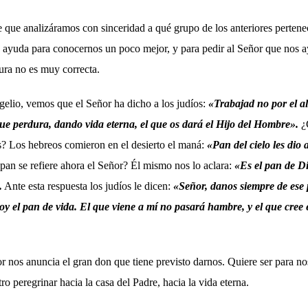
 que analizáramos con sinceridad a qué grupo de los anteriores perten
de ayuda para conocernos un poco mejor, y para pedir al Señor que nos 
tura no es muy correcta.
gelio, vemos que el Señor ha dicho a los judíos:
«Trabajad no por el a
que perdura, dando vida eterna, el que os dará el Hijo del Hombre».
¿C
 Los hebreos comieron en el desierto el maná:
«Pan del cielo les dio
 pan se refiere ahora el Señor? Él mismo nos lo aclara:
«Es el pan de Di
.
Ante esta respuesta los judíos le dicen:
«Señor, danos siempre de ese
oy el pan de vida. El que viene a mí no pasará hambre, y el que cre
or nos anuncia el gran don que tiene previsto darnos. Quiere ser para n
ro peregrinar hacia la casa del Padre, hacia la vida eterna.